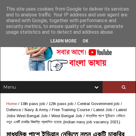
This site uses cookies from Google to deliver its services
and to analyse traffic. Your IP address and user agent are
shared with Google, together with performance and
security metrics, to ensure quality of service, generate
usage statistics and to detect and address abuse.
LEARN MORE
OK
Home
/
10th pass job
/
12th pass job
/
Central Government job
/
Defence / Navy & Army
/
Free Training Course
/
Latest Job
/
Latest
Jobs West Bengal Job
/
West Bengal Job
/
মাধ্যমিক পাশে ইন্ডিয়ান নেভিতে
নতুন একটি চাকরির বিজ্ঞপ্তি প্রকাশিত হয়েছে (indian navy job vacancy 2021)
মাধ্যমিক পাশে ইন্ডিয়ান নেভিতে নতুন একটি চাকরির