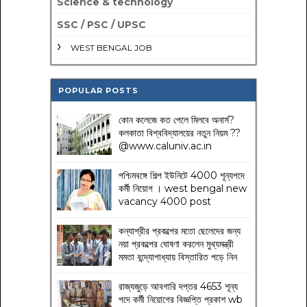
Science & technology
SSC / PSC / UPSC
WEST BENGAL JOB
POPULAR POSTS
কোন কলেজে কত পেলে মিলবে অনার্স?
কলকাতা বিশ্ববিদ্যালয়ের নতুন নিয়ম
??
@www.caluniv.ac.in
পশ্চিমবঙ্গে শিল্প ইউনিটে 4000 শূন্যপদে
কর্মী নিয়োগ । west bengal new
vacancy 4000 post
কন্যাশ্রীর প্রকল্পের মতো ছেলেদের জন্য
নয়া প্রকল্পের ঘোষণা করলেন মুখ্যমন্ত্রী
মমতা বন্দ্যোপাধ্যায় বিস্তারিত পড়ে নিন
রাজ্যজুড়ে আবগারি দপ্তর 4653 শূন্য
পদে কর্মী নিয়োগের বিজ্ঞপ্তি প্রকাশ wb