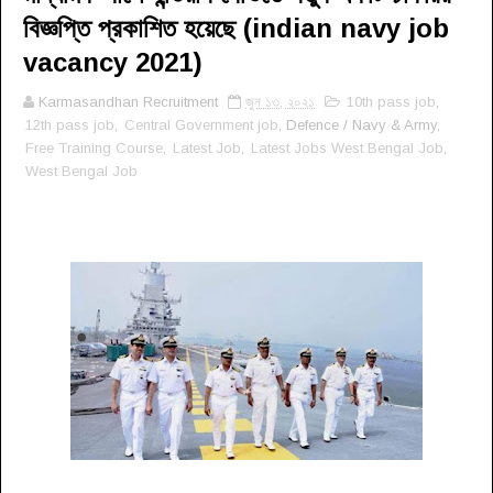
বিজ্ঞপ্তি প্রকাশিত হয়েছে (indian navy job
vacancy 2021)
Karmasandhan Recruitment
জুন ১৩, ২০২১
10th pass job
,
12th pass job
,
Central Government job
, Defence / Navy & Army,
Free Training Course
,
Latest Job
,
Latest Jobs West Bengal Job
,
West Bengal Job