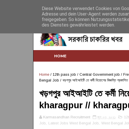
Home
About
Contact
Desclaimer
Diese Website verwendet Cookies von Googl
Adresse und dein User-Agent werden zusam
freigegeben. So können Nutzungsstatistike
des Dienstes gewährleistet werden.
HOME
Home
/
12th pass job
/
Central Government job
/
Fre
Bengal Job
/
খড়গপুর আইআইটি তে কর্মী নিয়োগের বিজ্ঞপ্তি প্রক
খড়গপুর আইআইটি তে কর্মী নিয়ো
kharagpur // kharagpu
Karmasandhan Recruitment
জুন ০৩, ২০২১
12
Job
,
Latest Jobs West Bengal Job
,
West Bengal Jo