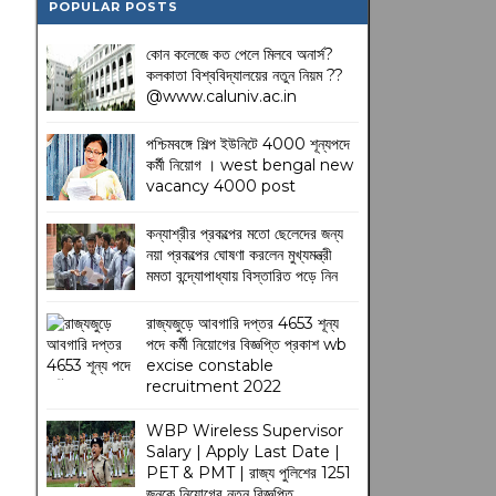
POPULAR POSTS
কোন কলেজে কত পেলে মিলবে অনার্স?
কলকাতা বিশ্ববিদ্যালয়ের নতুন নিয়ম
??
@www.caluniv.ac.in
পশ্চিমবঙ্গে শিল্প ইউনিটে 4000 শূন্যপদে
কর্মী নিয়োগ । west bengal new
vacancy 4000 post
কন্যাশ্রীর প্রকল্পের মতো ছেলেদের জন্য
নয়া প্রকল্পের ঘোষণা করলেন মুখ্যমন্ত্রী
মমতা বন্দ্যোপাধ্যায় বিস্তারিত পড়ে নিন
রাজ্যজুড়ে আবগারি দপ্তর 4653 শূন্য
পদে কর্মী নিয়োগের বিজ্ঞপ্তি প্রকাশ wb
excise constable
recruitment 2022
WBP Wireless Supervisor
Salary | Apply Last Date |
PET & PMT | রাজ্য পুলিশের 1251
জনকে নিয়োগের নতুন বিজ্ঞপ্তি