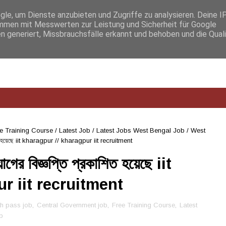
e, um Dienste anzubieten und Zugriffe zu analysieren. Deine I
men mit Messwerten zur Leistung und Sicherheit für Google
n generiert, Missbrauchsfälle erkannt und behoben und die Qual
e Training Course
/
Latest Job
/
Latest Jobs West Bengal Job
/
West
াশিত হয়েছে iit kharagpur // kharagpur iit recruitment
গের বিজ্ঞপ্তি প্রকাশিত হয়েছে iit
r iit recruitment
th pass job
,
Central Government job
,
Free Training Course
,
Latest
b