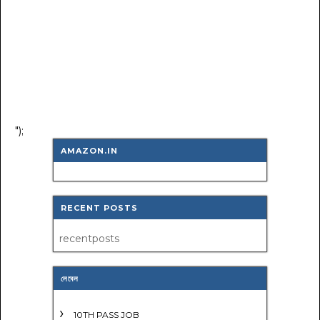
");
AMAZON.IN
RECENT POSTS
recentposts
লেবেল
10TH PASS JOB