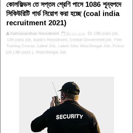
কোলফিল্ডস তে সপ্তম শ্রেণি পাসে 1086 শূন্যপদে
সিকিউরিটি গার্ড নিয়োগ করা হচ্ছে (coal india
recruitment 2021)
Karmasandhan Recruitment
জুন ০৩, ২০২১
10th pass job
,
12th pass job
,
Bank's Recruitment
,
Central Government job
,
Free
Training Course
,
Latest Job
,
Latest Jobs West Bengal Job
,
Police
job ( 8th pass )
,
West Bengal Job