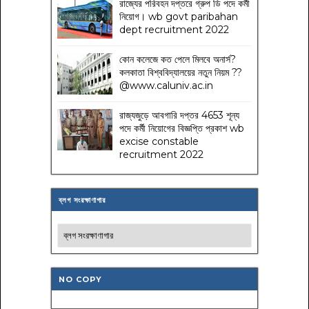
রাজ্যের পরিবহন দপ্তরে গ্রুপ ডি পদে কর্মী
নিয়োগ। wb govt paribahan
dept recruitment 2022
কোন কলেজে কত পেলে মিলবে অনার্স?
কলকাতা বিশ্ববিদ্যালয়ের নতুন নিয়ম
??
@www.caluniv.ac.in
রাজ্যজুড়ে আবগারি দপ্তর 4653 শূন্য
পদে কর্মী নিয়োগের বিজ্ঞপ্তি প্রকাশ wb
excise constable
recruitment 2022
ব্লগ সংরক্ষাণাগার
NO COPY