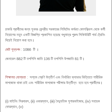
চাকরি প্রার্থীদের জন্য সুখবর কেন্দ্রীয় সরকারের লিমিটেড কর্মরত কোলফিল্ডস থেকে কর্মী
নিয়োগের নতুন একটি বিজ্ঞপ্তি প্রকাশিত হয়েছে শুধুমাত্র পুরুষ সিকিউরিটি গার্ড ট্রেনিং
দিয়েই নিয়োগ করা হবে
।
মোট শূন্যপদ
: 1086 টি
।
জেনারেল 882 টি তপশিলি জাতি 136 টি তপশিলি উপজাতি 81 টি
।
শিক্ষাগত যোগ্যতা
: সপ্তম শ্রেণি উত্তীর্ণ এবং নির্ধারিত ক্যাডার ভিত্তিতে শারীরিক
মাপজোক থাকা চাই এবং শারীরিক মাপজোক পরীক্ষার উর্ত্তীন্ন হতে হবে প্রার্থীদের
।
(i) মাইনিং সিরদারস, (ii) ওভারম্যান, (iii) বৈদ্যুতিক সুপারভাইজার, (iv) সহায়ক
ফোরম্যান, (v)