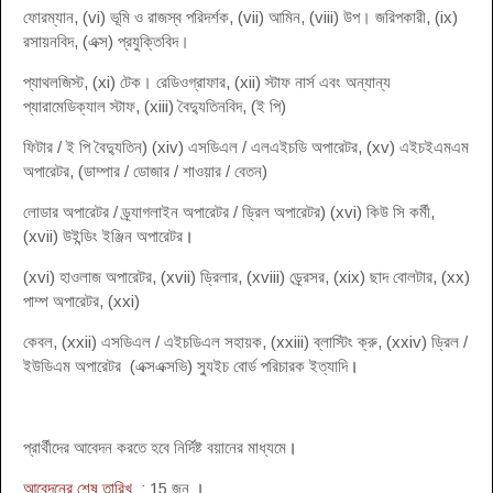
ফোরম্যান, (vi) ভূমি ও রাজস্ব পরিদর্শক, (vii) আমিন, (viii) উপ। জরিপকারী, (ix)
রসায়নবিদ, (এক্স) প্রযুক্তিবিদ।
প্যাথলজিস্ট, (xi) টেক। রেডিওগ্রাফার, (xii) স্টাফ নার্স এবং অন্যান্য
প্যারামেডিক্যাল স্টাফ, (xiii) বৈদ্যুতিনবিদ, (ই পি)
ফিটার / ই পি বৈদ্যুতিন) (xiv) এসডিএল / এলএইচডি অপারেটর, (xv) এইচইএমএম
অপারেটর, (ডাম্পার / ডোজার / শাওয়ার / বেতন)
লোডার অপারেটর / ড্র্যাগলাইন অপারেটর / ড্রিল অপারেটর) (xvi) কিউ সি কর্মী,
(xvii) উইন্ডিং ইঞ্জিন অপারেটর
।
(xvi) হাওলাজ অপারেটর, (xvii) ড্রিলার, (xviii) ড্র্রেসর, (xix) ছাদ বোলটার, (xx)
পাম্প অপারেটর, (xxi)
কেবল, (xxii) এসডিএল / এইচডিএল সহায়ক, (xxiii) ব্লাস্টিং ক্রু, (xxiv) ড্রিল /
ইউডিএম অপারেটর (এক্সএক্সভি) স্যুইচ বোর্ড পরিচারক ইত্যাদি
।
প্রার্থীদের আবেদন করতে হবে নির্দিষ্ট বয়ানের মাধ্যমে
।
আবেদনের শেষ তারিখ
: 15 জুন
।