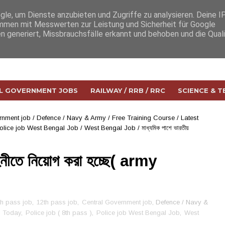
e, um Dienste anzubieten und Zugriffe zu analysieren. Deine I
men mit Messwerten zur Leistung und Sicherheit für Google
n generiert, Missbrauchsfälle erkannt und behoben und die Qual
L GOVERNMENT JOBS
RAILWAY / RRB / RRC
SCIENCE & 
rnment job
/
Defence / Navy & Army
/
Free Training Course
/
Latest
olice job West Bengal Job
/
West Bengal Job
/
মাধ্যমিক পাশে ভারতীয়
হিনীতে নিয়োগ করা হচ্ছে( army
th pass job
,
12th pass job
,
Central Government job
, Defence / Navy &
s Today
,
Police job ( 8th pass )
,
Police job West Bengal Job
,
West