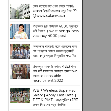
কোন কলেজে কত পেলে মিলবে অনার্স?
কলকাতা বিশ্ববিদ্যালয়ের নতুন নিয়ম
??
@www.caluniv.ac.in
পশ্চিমবঙ্গে শিল্প ইউনিটে 4000 শূন্যপদে
কর্মী নিয়োগ । west bengal new
vacancy 4000 post
কন্যাশ্রীর প্রকল্পের মতো ছেলেদের জন্য
নয়া প্রকল্পের ঘোষণা করলেন মুখ্যমন্ত্রী
মমতা বন্দ্যোপাধ্যায় বিস্তারিত পড়ে নিন
রাজ্যজুড়ে আবগারি দপ্তর 4653 শূন্য
পদে কর্মী নিয়োগের বিজ্ঞপ্তি প্রকাশ wb
excise constable
recruitment 2022
WBP Wireless Supervisor
Salary | Apply Last Date |
PET & PMT | রাজ্য পুলিশের 1251
জনকে নিয়োগের নতুন বিজ্ঞপ্তি