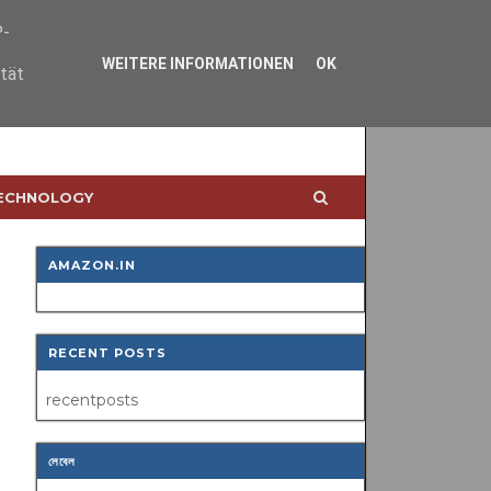
P-
WEITERE INFORMATIONEN
OK
ität
TECHNOLOGY
AMAZON.IN
RECENT POSTS
recentposts
লেবেল