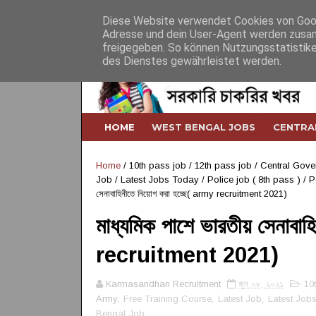
Home
About
Contact
Desclaimer
Diese Website verwendet Cookies von Googl
Adresse und dein User-Agent werden zusam
freigegeben. So können Nutzungsstatistike
des Dienstes gewährleistet werden.
HOME
WEST BENGAL JOBS
CENTRA
Home
/
10th pass job
/
12th pass job
/
Central Gove
Job
/
Latest Jobs Today
/
Police job ( 8th pass )
/
P
সেনাবাহিনীতে নিয়োগ করা হচ্ছে( army recruitment 2021)
মাধ্যমিক পাশে ভারতীয় সেনাবা
recruitment 2021)
Karmasandhan Recruitment
জুন ০৮, ২০২১
10
Army,
Free Training Course
,
Latest Job
,
Latest Job
Bengal Job