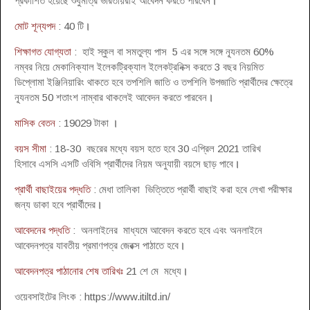
প্রকাশিত হয়েছে শুধুমাত্র ভারতীয়রাই আবেদন করতে পারবেন
।
মোট শূন্যপদ
: 40 টি
।
শিক্ষাগত যোগ্যতা
: হাই স্কুল বা সমতুল্য পাস 5 এর সঙ্গে সঙ্গে ন্যূনতম 60%
নম্বর নিয়ে মেকানিক্যাল ইলেকট্রিক্যাল ইলেকট্রনিক্স করতে 3 বছর নিয়মিত
ডিপ্লোমা ইঞ্জিনিয়ারিং থাকতে হবে তপশিলি জাতি ও তপশিলি উপজাতি প্রার্থীদের ক্ষেত্রে
ন্যূনতম 50 শতাংশ নাম্বার থাকলেই আবেদন করতে পারবেন
।
মাসিক বেতন
: 19029 টাকা
।
বয়স সীমা
: 18-30 বছরের মধ্যে বয়স হতে হবে 30 এপ্রিল 2021 তারিখ
হিসাবে এসসি এসটি ওবিসি প্রার্থীদের নিয়ম অনুযায়ী বয়সে ছাড় পাবে
।
প্রার্থী বাছাইয়ের পদ্ধতি
: মেধা তালিকা ভিত্তিতে প্রার্থী বাছাই করা হবে লেখা পরীক্ষার
জন্য ডাকা হবে প্রার্থীদের
।
আবেদনের পদ্ধতি
: অনলাইনের মাধ্যমে আবেদন করতে হবে এবং অনলাইনে
আবেদনপত্র যাবতীয় প্রমাণপত্র জেরক্স পাঠাতে হবে
।
আবেদনপত্র পাঠানোর শেষ তারিখঃ
21 শে মে মধ্যে
।
ওয়েবসাইটের লিংক : https://www.itiltd.in/