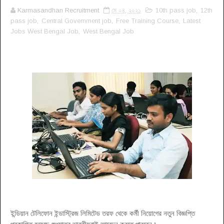
Karmasandhan Recruitment
মে ০৪, ২০২১
10th pass job
,
12th
pass job
,
Central Government job
,
Free Training Course
,
Latest
Jobs West Bengal Job
,
West Bengal Job
ইন্ডিয়ান টেলিফোন ইন্ডাস্ট্রিজ লিমিটেড তরফ থেকে কর্মী নিয়োগের নতুন বিজ্ঞপ্তি