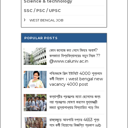
Science & technology
SSC / PSC / UPSC
WEST BENGAL JOB
POPULAR POSTS
কোন কলেজে কত পেলে মিলবে অনার্স?
কলকাতা বিশ্ববিদ্যালয়ের নতুন নিয়ম
??
@www.caluniv.ac.in
পশ্চিমবঙ্গে শিল্প ইউনিটে 4000 শূন্যপদে
কর্মী নিয়োগ । west bengal new
vacancy 4000 post
কন্যাশ্রীর প্রকল্পের মতো ছেলেদের জন্য
নয়া প্রকল্পের ঘোষণা করলেন মুখ্যমন্ত্রী
মমতা বন্দ্যোপাধ্যায় বিস্তারিত পড়ে নিন
রাজ্যজুড়ে আবগারি দপ্তর 4653 শূন্য
পদে কর্মী নিয়োগের বিজ্ঞপ্তি প্রকাশ wb