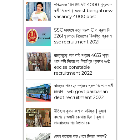
পশ্চিমবঙ্গে শিল্প ইউনিটে 4000 শূন্যপদে
কর্মী নিয়োগ । west bengal new
vacancy 4000 post
SSC মাধ্যমে নতুন গ্রুপ C ও গ্রুপ ডি
3261শূন্যপদে নিয়োগের বিজ্ঞপ্তি প্রকাশ
ssc recruitment 2021
রাজ্যজুড়ে আবগারি দপ্তর 4653 শূন্য
পদে কর্মী নিয়োগের বিজ্ঞপ্তি প্রকাশ wb
excise constable
recruitment 2022
রাজ্যের পরিবহন দপ্তরে গ্রুপ ডি পদে কর্মী
নিয়োগ। wb govt paribahan
dept recruitment 2022
ইতিহাস কুষান বংশ ও কনিষ্ক | কুষাণ
বংশের রাজধানী কোথায় ছিল | কুষাণ
সাম্রাজ্যের প্রতিষ্ঠাতা কে
কোন কলেজে কত পেলে মিলবে অনার্স?