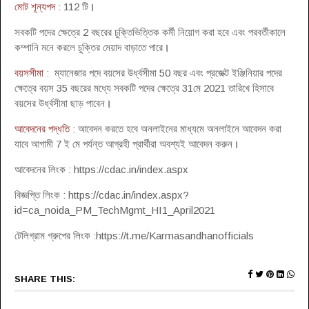
মোট শূন্যপদ
: 112 টি
।
সবকটি পদের ক্ষেত্রে 2 বছরের চুক্তিভিত্তিক কর্মী নিয়োগ করা হবে এবং পরবর্তীকালে
কম্পানি মনে করলে চুক্তির মেয়াদ বাড়াতে পারে
।
বয়সসীমা
: ম্যানেজার পদে বয়সের উর্ধ্বসীমা 50 বছর এবং প্রজেক্ট ইঞ্জিনিয়ার পদের
ক্ষেত্রে বয়স 35 বছরের মধ্যে সবকটি পদের ক্ষেত্রে 31মে 2021 তারিখে হিসাবে
বয়সের উর্ধ্বসীমা ছাড় পাবেন
।
আবেদনের পদ্ধতি
: আবেদন করতে হবে অনলাইনের মাধ্যমে অনলাইনে আবেদন করা
যাবে আগামী 7 ই মে পর্যন্ত আগ্রহী প্রার্থীরা অবশ্যই আবেদন করুন
।
আবেদনের লিংক : https://cdac.in/index.aspx
বিজ্ঞপ্তি লিংক : https://cdac.in/index.aspx?
id=ca_noida_PM_TechMgmt_HI1_April2021
টেলিগ্রাম গ্রুপের লিংক :https://t.me/Karmasandhanofficials
SHARE THIS: