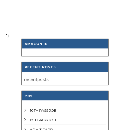
");
AMAZON.IN
RECENT POSTS
recentposts
লেবেল
10TH PASS JOB
12TH PASS JOB
ADMIT CARD