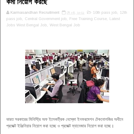
কর্মী নিয়োগ করছে
Karmasandhan Recruitment
মে ০৪, ২০২১
10th pass job
,
12th
pass job
,
Central Government job
,
Free Training Course
,
Latest
Jobs West Bengal Job
,
West Bengal Job
ভারত সরকারের মিনিস্ট্রি অফ ইলেকট্রিক নেস্কো ইনফরমেশন টেকনোলজির অধীনে
প্রজেক্ট ইঞ্জিনিয়ার নিয়োগ করা হচ্ছে ও প্রজেক্ট ম্যানেজার নিয়োগ করা হচ্ছে
।