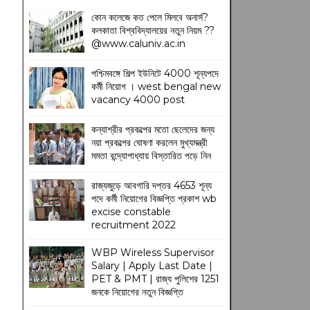
কোন কলেজে কত পেলে মিলবে অনার্স?
কলকাতা বিশ্ববিদ্যালয়ের নতুন নিয়ম
??
@www.caluniv.ac.in
পশ্চিমবঙ্গে শিল্প ইউনিটে 4000 শূন্যপদে
কর্মী নিয়োগ । west bengal new
vacancy 4000 post
কন্যাশ্রীর প্রকল্পের মতো ছেলেদের জন্য
নয়া প্রকল্পের ঘোষণা করলেন মুখ্যমন্ত্রী
মমতা বন্দ্যোপাধ্যায় বিস্তারিত পড়ে নিন
রাজ্যজুড়ে আবগারি দপ্তর 4653 শূন্য
পদে কর্মী নিয়োগের বিজ্ঞপ্তি প্রকাশ wb
excise constable
recruitment 2022
WBP Wireless Supervisor
Salary | Apply Last Date |
PET & PMT | রাজ্য পুলিশের 1251
জনকে নিয়োগের নতুন বিজ্ঞপ্তি