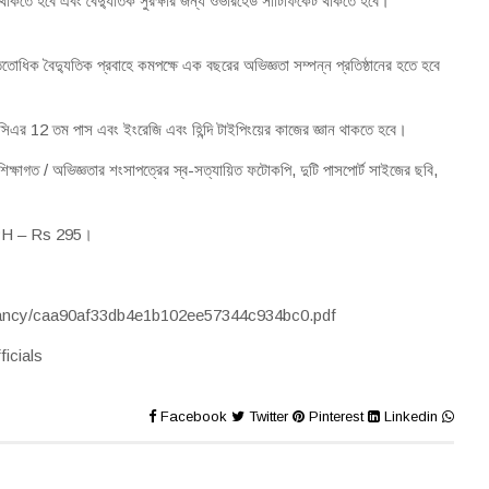
মা থাকতে হবে এবং বৈদ্যুতিক সুরক্ষার জন্য ওভারহেড সার্টিফিকেট থাকতে হবে।
 ততোধিক বৈদ্যুতিক প্রবাহে কমপক্ষে এক বছরের অভিজ্ঞতা সম্পন্ন প্রতিষ্ঠানের হতে হবে
িডিসিএর 12 তম পাস এবং ইংরেজি এবং হিন্দি টাইপিংয়ের কাজের জ্ঞান থাকতে হবে।
িক্ষাগত / অভিজ্ঞতার শংসাপত্রের স্ব-সত্যায়িত ফটোকপি, দুটি পাসপোর্ট সাইজের ছবি,
PH – Rs 295।
s/vacancy/caa90af33db4e1b102ee57344c934bc0.pdf
ficials
Facebook
Twitter
Pinterest
Linkedin