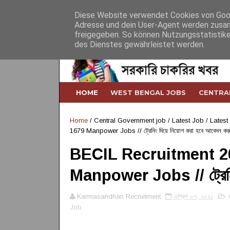
Home
About
Contact
Desclaimer
Diese Website verwendet Cookies von Googl
Adresse und dein User-Agent werden zusam
freigegeben. So können Nutzungsstatistike
des Dienstes gewährleistet werden.
HOME
WEST BENGAL JOBS
CENTRA
Home
/
Central Government job
/
Latest Job
/
Latest
1679 Manpower Jobs // ট্রেনিং দিয়ে নিয়োগ করা হবে আবেদন কর
BECIL Recruitment 20
Manpower Jobs // ট্রেনিং 
Karmasandhan Recruitment
এপ্রিল ০৭, ২০২১
Job