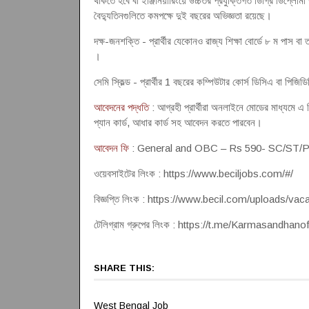
থাকতে হবে বা ইঞ্জিনিয়ারিংয়ে উচ্চতর প্রযুক্তিগত ডিগ্রি ডিপ্লো
বৈদ্যুতিনগুলিতে কমপক্ষে দুই বছরের অভিজ্ঞতা রয়েছে।
দক্ষ-জনশক্তি - প্রার্থীর যেকোনও রাজ্য শিক্ষা বোর্ডে ৮ ম পাস বা
।
সেমি স্কিল্ড - প্রার্থীর 1 বছরের কম্পিউটার কোর্স ডিসিএ বা পিজ
আবেদনের পদ্ধতি
: আগ্রহী প্রার্থীরা অনলাইনে মোডের মাধ্যমে এ শ
প্যান কার্ড, আধার কার্ড সহ আবেদন করতে পারবেন।
আবেদন ফি
: General and OBC – Rs 590- SC/ST/
ওয়েবসাইটের লিংক : https://www.beciljobs.com/#/
বিজ্ঞপ্তি লিংক : https://www.becil.com/upload
টেলিগ্রাম গ্রুপের লিংক : https://t.me/Karmasandhanof
SHARE THIS:
West Bengal Job