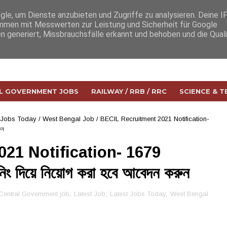
e, um Dienste anzubieten und Zugriffe zu analysieren. Deine I
men mit Messwerten zur Leistung und Sicherheit für Google
n generiert, Missbrauchsfälle erkannt und behoben und die Qual
L GOVERNMENT JOBS
RAILWAY / RRB / RRC
SCIENCE & 
 Jobs Today
/
West Bengal Job
/
BECIL Recruitment 2021 Notification-
ুন
21 Notification- 1679
দিয়ে নিয়োগ করা হবে আবেদন করুন
Central Government job
,
Latest Job
,
Latest Jobs Today
,
West Bengal