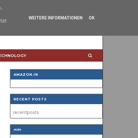
P-
WEITERE INFORMATIONEN
OK
ität
TECHNOLOGY
AMAZON.IN
RECENT POSTS
recentposts
লেবেল