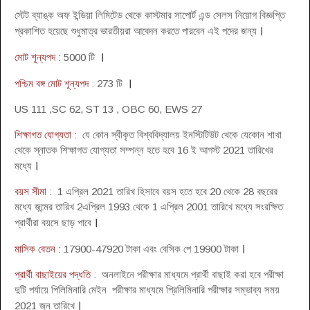
স্টেট ব্যাঙ্ক অফ ইন্ডিয়া লিমিটেড থেকে কাস্টমার সাপোর্ট এন্ড সেলস নিয়োগ বিজ্ঞপ্তি
।
প্রকাশিত হয়েছে শুধুমাত্র ভারতীয়রা আবেদন করতে পারবেন এই পদের জন্য
।
মোট শূন্যপদ
: 5000 টি
।
পশ্চিম বঙ্গ মোট শূন্যপদ
: 273 টি
US 111 ,SC 62, ST 13 , OBC 60, EWS 27
শিক্ষাগত যোগ্যতা
: যে কোন স্বীকৃত বিশ্ববিদ্যালয় ইনস্টিটিউট থেকে যেকোন শাখা
থেকে স্নাতক শিক্ষাগত যোগ্যতা সম্পন্ন হতে হবে 16 ই আগস্ট 2021 তারিখের
।
মধ্যে
বয়স সীমা
: 1 এপ্রিল 2021 তারিখ হিসাবে বয়স হতে হবে 20 থেকে 28 বছরের
মধ্যে জন্মের তারিখ 2এপ্রিল 1993 থেকে 1 এপ্রিল 2001 তারিখে মধ্যে সংরক্ষিত
।
প্রার্থীরা বয়সে ছাড় পাবে
।
মাসিক বেতন
: 17900-47920 টাকা এবং বেসিক পে 19900 টাকা
প্রার্থী বাছাইয়ের পদ্ধতি
: অনলাইনে পরীক্ষার মাধ্যমে প্রার্থী বাছাই করা হবে পরীক্ষা
দুটি পর্যায়ে পিলিমিনারি মেইন পরীক্ষার মাধ্যমে প্রিলিমিনারি পরীক্ষার সম্ভাব্য সময়
।
2021 জুন তারিখে