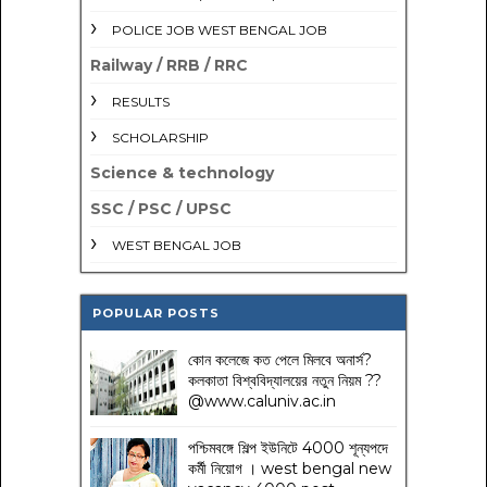
POLICE JOB WEST BENGAL JOB
Railway / RRB / RRC
RESULTS
SCHOLARSHIP
Science & technology
SSC / PSC / UPSC
WEST BENGAL JOB
POPULAR POSTS
কোন কলেজে কত পেলে মিলবে অনার্স?
কলকাতা বিশ্ববিদ্যালয়ের নতুন নিয়ম
??
@www.caluniv.ac.in
পশ্চিমবঙ্গে শিল্প ইউনিটে 4000 শূন্যপদে
কর্মী নিয়োগ । west bengal new