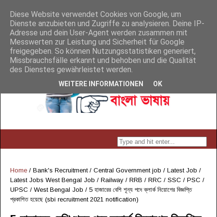
Diese Website verwendet Cookies von Google, um
Dienste anzubieten und Zugriffe zu analysieren. Deine IP-
Adresse und dein User-Agent werden zusammen mit
Messwerten zur Leistung und Sicherheit für Google
freigegeben. So können Nutzungsstatistiken generiert,
Missbrauchsfälle erkannt und behoben und die Qualität
des Dienstes gewährleistet werden.
WEITERE INFORMATIONEN
OK
Home
/
Bank's Recruitment
/
Central Government job
/
Latest Job
/
Latest Jobs West Bengal Job
/
Railway / RRB / RRC
/
SSC / PSC /
UPSC
/
West Bengal Job
/
5 হাজারের বেশি শূন্য পদে ক্লার্ক নিয়োগের বিজ্ঞপ্তি
প্রকাশিত হয়েছে (sbi recruitment 2021 notification)