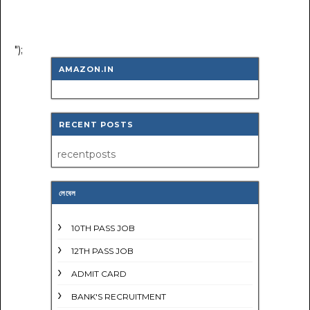
");
AMAZON.IN
RECENT POSTS
recentposts
লেবেল
10TH PASS JOB
12TH PASS JOB
ADMIT CARD
BANK'S RECRUITMENT