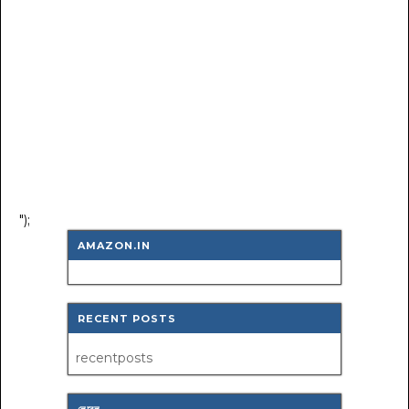
");
AMAZON.IN
RECENT POSTS
recentposts
লেবেল