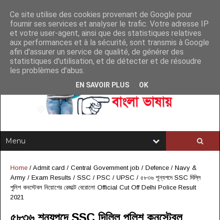
Ce site utilise des cookies provenant de Google pour
fournir ses services et analyser le trafic. Votre adresse IP
et votre user-agent, ainsi que des statistiques relatives
aux performances et à la sécurité, sont transmis à Google
afin d'assurer un service de qualité, de générer des
statistiques d'utilisation, et de détecter et de résoudre
les problèmes d'abus.
EN SAVOIR PLUS
OK
Home
/
Admit card
/
Central Government job
/
Defence / Navy &
Army
/
Exam Results
/
SSC / PSC / UPSC
/
৫৮৩৬ শূন্যপদে SSC দিল্লি
পুলিশ কনস্টেবল নিয়োগের রেজাল্ট বেরোলো Official Cut Off Delhi Police Result
2021
৫৮৩৬ শূন্যপদে SSC দিল্লি পুলিশ কনস্টেবল