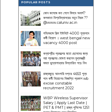
POPULAR POSTS
কোন কলেজে কত পেলে মিলবে অনার্স?
কলকাতা বিশ্ববিদ্যালয়ের নতুন নিয়ম
??
@www.caluniv.ac.in
পশ্চিমবঙ্গে শিল্প ইউনিটে 4000 শূন্যপদে
কর্মী নিয়োগ । west bengal new
vacancy 4000 post
কন্যাশ্রীর প্রকল্পের মতো ছেলেদের জন্য
নয়া প্রকল্পের ঘোষণা করলেন মুখ্যমন্ত্রী
মমতা বন্দ্যোপাধ্যায় বিস্তারিত পড়ে নিন
রাজ্যজুড়ে আবগারি দপ্তর 4653 শূন্য
পদে কর্মী নিয়োগের বিজ্ঞপ্তি প্রকাশ wb
excise constable
recruitment 2022
WBP Wireless Supervisor
Salary | Apply Last Date |
PET & PMT | রাজ্য পুলিশের 1251