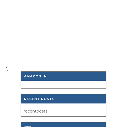
");
AMAZON.IN
RECENT POSTS
recentposts
লেবেল