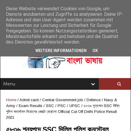
Diese Website verwendet Cookies von Google, um
Dienste anzubieten und Zugriffe zu analysieren. Deine IP-
Adresse und dein User-Agent werden zusammen mit
Messwerten zur Leistung und Sicherheit für Google
freigegeben. So können Nutzungsstatistiken generiert,
Missbrauchsfälle erkannt und behoben und die Qualität
des Dienstes gewährleistet werden.
WEITERE INFORMATIONEN
OK
Home
/
Admit card
/
Central Government job
/
Defence / Navy &
Army
/
Exam Results
/
SSC / PSC / UPSC
/
৫৮৩৬ শূন্যপদে SSC দিল্লি
পুলিশ কনস্টেবল নিয়োগের রেজাল্ট বেরোলো Official Cut Off Delhi Police Result
2021
৫৮৩৬ শূন্যপদে SSC দিল্লি পুলিশ কনস্টেবল