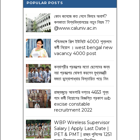
POPULAR POSTS
কোন কলেজে কত পেলে মিলবে অনার্স?
কলকাতা বিশ্ববিদ্যালয়ের নতুন নিয়ম
??
@www.caluniv.ac.in
পশ্চিমবঙ্গে শিল্প ইউনিটে 4000 শূন্যপদে
কর্মী নিয়োগ । west bengal new
vacancy 4000 post
কন্যাশ্রীর প্রকল্পের মতো ছেলেদের জন্য
নয়া প্রকল্পের ঘোষণা করলেন মুখ্যমন্ত্রী
মমতা বন্দ্যোপাধ্যায় বিস্তারিত পড়ে নিন
রাজ্যজুড়ে আবগারি দপ্তর 4653 শূন্য
পদে কর্মী নিয়োগের বিজ্ঞপ্তি প্রকাশ wb
excise constable
recruitment 2022
WBP Wireless Supervisor
Salary | Apply Last Date |
PET & PMT | রাজ্য পুলিশের 1251