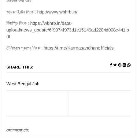
আবেদন করা যাবে
।
ওয়েবসাইটের লিংক : http://www.wbhrb.in/
বিজ্ঞপ্তি লিংক : https://wbhrb.in/data-
upload/news_update/6f9074f973d1c15149ad2204d008c441.p
df
টেলিগ্রাম গ্রুপের লিংক : https://t.me/Karmasandhanofficials
SHARE THIS:
West Bengal Job
কোন মন্তব্য নেই: