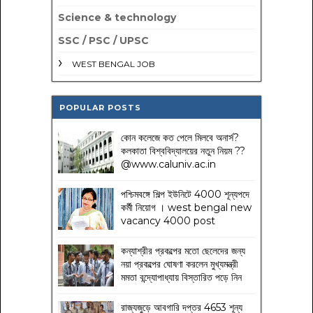
Science & technology
SSC / PSC / UPSC
WEST BENGAL JOB
POPULAR POSTS
কোন কলেজে কত পেলে মিলবে অনার্স?
কলকাতা বিশ্ববিদ্যালয়ের নতুন নিয়ম
??
@www.caluniv.ac.in
পশ্চিমবঙ্গে শিল্প ইউনিটে 4000 শূন্যপদে
কর্মী নিয়োগ । west bengal new
vacancy 4000 post
কন্যাশ্রীর প্রকল্পের মতো ছেলেদের জন্য
নয়া প্রকল্পের ঘোষণা করলেন মুখ্যমন্ত্রী
মমতা বন্দ্যোপাধ্যায় বিস্তারিত পড়ে নিন
রাজ্যজুড়ে আবগারি দপ্তর 4653 শূন্য