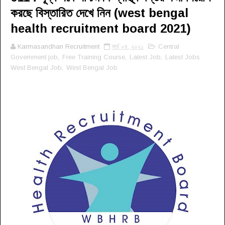
করছে বিস্তারিত দেখে নিন (west bengal
health recruitment board 2021)
Karmasandhan Recruitment
মার্চ ০৪, ২০২১
Central
Government job
,
Free Training Course
,
Latest Job
,
Latest Jobs
West Bengal Job
,
West Bengal Job