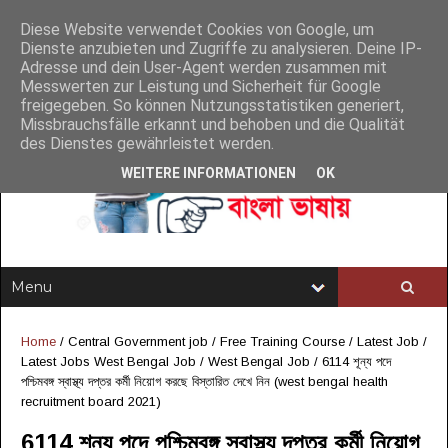
Diese Website verwendet Cookies von Google, um
Dienste anzubieten und Zugriffe zu analysieren. Deine IP-
Adresse und dein User-Agent werden zusammen mit
Messwerten zur Leistung und Sicherheit für Google
freigegeben. So können Nutzungsstatistiken generiert,
Missbrauchsfälle erkannt und behoben und die Qualität
des Dienstes gewährleistet werden.
WEITERE INFORMATIONEN
OK
Home
/
Central Government job
/
Free Training Course
/
Latest Job
/
Latest Jobs West Bengal Job
/
West Bengal Job
/
6114 শূন্য পদে
পশ্চিমবঙ্গ স্বাস্থ্য দপ্তর কর্মী নিয়োগ করছে বিস্তারিত দেখে নিন (west bengal health
recruitment board 2021)
6114 শূন্য পদে পশ্চিমবঙ্গ স্বাস্থ্য দপ্তর কর্মী নিয়োগ