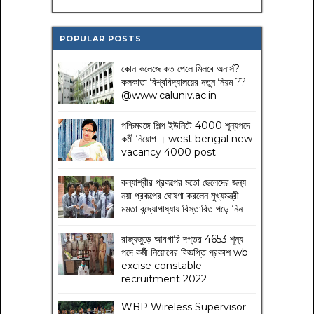
POPULAR POSTS
কোন কলেজে কত পেলে মিলবে অনার্স?
কলকাতা বিশ্ববিদ্যালয়ের নতুন নিয়ম
??
@www.caluniv.ac.in
পশ্চিমবঙ্গে শিল্প ইউনিটে 4000 শূন্যপদে
কর্মী নিয়োগ । west bengal new
vacancy 4000 post
কন্যাশ্রীর প্রকল্পের মতো ছেলেদের জন্য
নয়া প্রকল্পের ঘোষণা করলেন মুখ্যমন্ত্রী
মমতা বন্দ্যোপাধ্যায় বিস্তারিত পড়ে নিন
রাজ্যজুড়ে আবগারি দপ্তর 4653 শূন্য
পদে কর্মী নিয়োগের বিজ্ঞপ্তি প্রকাশ wb
excise constable
recruitment 2022
WBP Wireless Supervisor