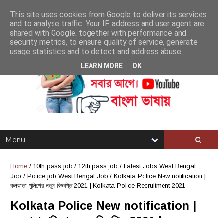
This site uses cookies from Google to deliver its services
and to analyse traffic. Your IP address and user agent are
shared with Google, together with performance and
security metrics, to ensure quality of service, generate
usage statistics and to detect and address abuse.
LEARN MORE
OK
Home
/
10th pass job
/
12th pass job
/
Latest Jobs West Bengal
Job
/
Police job West Bengal Job
/
Kolkata Police New notification |
কলকাতা পুলিশের নতুন বিজ্ঞপ্তি 2021 | Kolkata Police Recruitment 2021
Kolkata Police New notification |