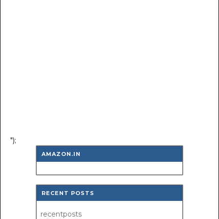
");
AMAZON.IN
RECENT POSTS
recentposts