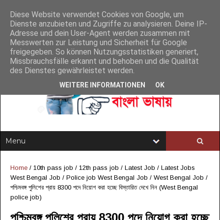
Diese Website verwendet Cookies von Google, um
Dienste anzubieten und Zugriffe zu analysieren. Deine IP-
Adresse und dein User-Agent werden zusammen mit
Messwerten zur Leistung und Sicherheit für Google
freigegeben. So können Nutzungsstatistiken generiert,
Missbrauchsfälle erkannt und behoben und die Qualität
des Dienstes gewährleistet werden.
WEITERE INFORMATIONEN
OK
Home
/
10th pass job
/
12th pass job
/
Latest Job
/
Latest Jobs
West Bengal Job
/
Police job West Bengal Job
/
West Bengal Job
/
পশ্চিমবঙ্গ পুলিশের প্রায় 8300 পদে নিয়োগ করা হচ্ছে বিস্তারিত দেখে নিন (West Bengal
police job)
পশ্চিমবঙ্গ পুলিশের প্রায় 8300 পদে নিয়োগ করা হচ্ছে