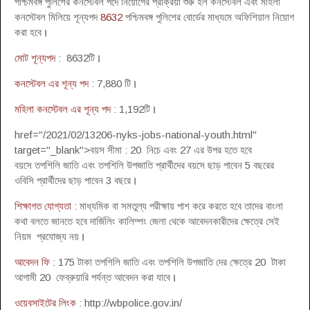
পশ্চিমবঙ্গ পুলিশের কনস্টেবল পদে নিয়োগের প্রক্রিয়া শুরু হল কনস্টেবল এবং মহিলা
কনস্টেবল মিলিয়ে শূন্যপদ
8632
পশ্চিমবঙ্গ পুলিশের বোর্ডের মাধ্যমে অফিশিয়াল নিয়োগ
করা হবে
।
মোট শূন্যপদ
: 8632টি
।
কনস্টেবল এর শূন্য পদ
: 7,880 টি
।
মহিলা কনস্টেবল এর শূন্য পদ
: 1,192টি
।
href="/2021/02/13206-nyks-jobs-national-youth.html"
target="_blank">বয়স সীমা : 20 নিচে এবং 27 এর উপর হতে হবে
বয়সে তপশিলি জাতি এবং তপশিলি উপজাতি প্রার্থীদের বয়সে ছাড় পাবেন 5 বছরের
ওবিসি প্রার্থীদের ছাড় পাবেন 3 বছরে
।
শিক্ষাগত যোগ্যতা
: মাধ্যমিক বা সমতুল্য পরীক্ষায় পাশ করে করতে হবে তাদের বাংলা
কথা বলতে জানতে হবে দার্জিলিং কালিম্পং জেলা থেকে আবেদনকারীদের ক্ষেত্রে সেই
নিয়ম প্রযোজ্য নয়
।
আবেদন ফি
: 175 টাকা তপশিলি জাতি এবং তপশিলি উপজাতি দের ক্ষেত্রে 20 টাকা
আগামী 20 ফেব্রুয়ারি পর্যন্ত আবেদন করা যাবে
।
ওয়েবসাইটের লিংক
: http://wbpolice.gov.in/