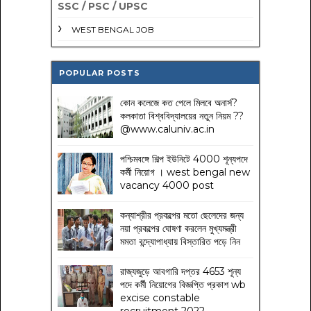
SSC / PSC / UPSC
WEST BENGAL JOB
POPULAR POSTS
কোন কলেজে কত পেলে মিলবে অনার্স?
কলকাতা বিশ্ববিদ্যালয়ের নতুন নিয়ম
??
@www.caluniv.ac.in
পশ্চিমবঙ্গে শিল্প ইউনিটে 4000 শূন্যপদে
কর্মী নিয়োগ । west bengal new
vacancy 4000 post
কন্যাশ্রীর প্রকল্পের মতো ছেলেদের জন্য
নয়া প্রকল্পের ঘোষণা করলেন মুখ্যমন্ত্রী
মমতা বন্দ্যোপাধ্যায় বিস্তারিত পড়ে নিন
রাজ্যজুড়ে আবগারি দপ্তর 4653 শূন্য
পদে কর্মী নিয়োগের বিজ্ঞপ্তি প্রকাশ wb
excise constable
recruitment 2022