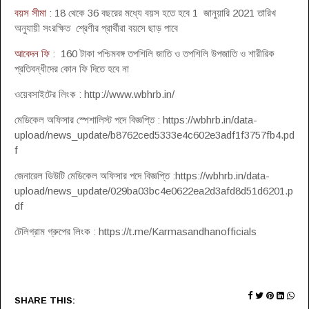
বয়স সীমা
: 18 থেকে 36 বছরের মধ্যে বয়স হতে হবে 1 জানুয়ারি 2021 তারিখ
অনুযায়ী সংরক্ষিত শ্রেণীর প্রার্থীরা বয়সে ছাড় পাবে
আবেদন ফি
: 160 টাকা পশ্চিমবঙ্গ তপশিলি জাতি ও তপশিলি উপজাতি ও শারীরিক
প্রতিবন্ধীদের কোন ফি দিতে হবে না
ওয়েবসাইটের লিংক : http://www.wbhrb.in/
মেডিকেল অফিসার স্পেশালিস্ট পদে বিজ্ঞপ্তি : https://wbhrb.in/data-
upload/news_update/b8762ced5333e4c602e3adf1f3757fb4.pd
f
জেনারেল ডিউটি মেডিকেল অফিসার পদে বিজ্ঞপ্তি :https://wbhrb.in/data-
upload/news_update/029ba03bc4e0622ea2d3afd8d51d6201.p
df
টেলিগ্রাম গ্রুপের লিংক : https://t.me/Karmasandhanofficials
SHARE THIS: