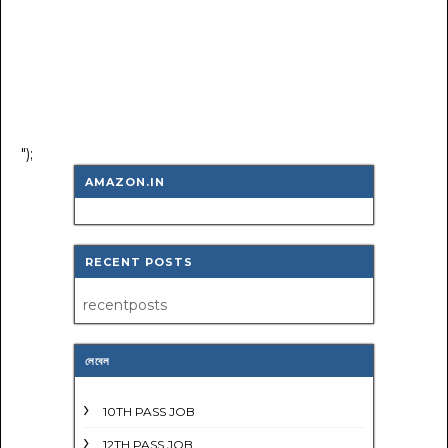
");
AMAZON.IN
RECENT POSTS
recentposts
লেবেল
10TH PASS JOB
12TH PASS JOB