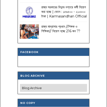
রাজ্য সরকারের বিদ্যুৎ দপ্তরে কর্মী নিয়োগ
করা হচ্ছে | বেতন : ১৫৬৫০০ - ২১০৮০০
টাকা | Karmasandhan Official
রাজ্য মাদ্রাসার প্রধান //শিক্ষক ও
শিক্ষিকা// নিয়োগ হচ্ছে 216 জন ??
FACEBOOK
BLOG ARCHIVE
NO COPY