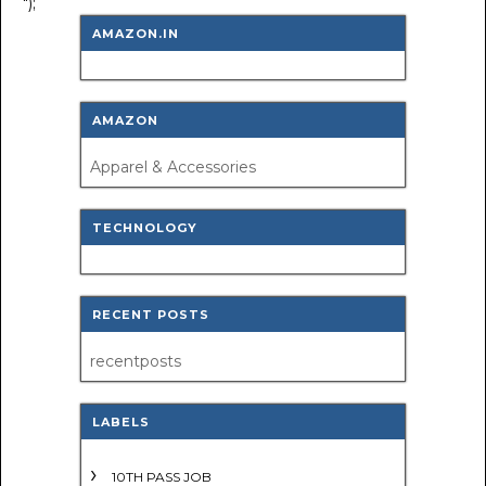
");
AMAZON.IN
AMAZON
Apparel & Accessories
TECHNOLOGY
RECENT POSTS
recentposts
LABELS
10TH PASS JOB