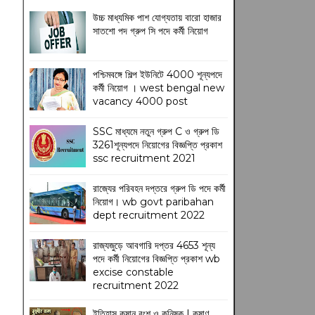
উচ্চ মাধ্যমিক পাশ যোগ্যতায় বারো হাজার
সাতশো পদ গ্রুপ সি পদে কর্মী নিয়োগ
পশ্চিমবঙ্গে শিল্প ইউনিটে 4000 শূন্যপদে
কর্মী নিয়োগ । west bengal new
vacancy 4000 post
SSC মাধ্যমে নতুন গ্রুপ C ও গ্রুপ ডি
3261শূন্যপদে নিয়োগের বিজ্ঞপ্তি প্রকাশ
ssc recruitment 2021
রাজ্যের পরিবহন দপ্তরে গ্রুপ ডি পদে কর্মী
নিয়োগ। wb govt paribahan
dept recruitment 2022
রাজ্যজুড়ে আবগারি দপ্তর 4653 শূন্য
পদে কর্মী নিয়োগের বিজ্ঞপ্তি প্রকাশ wb
excise constable
recruitment 2022
ইতিহাস কুষান বংশ ও কনিষ্ক | কুষাণ