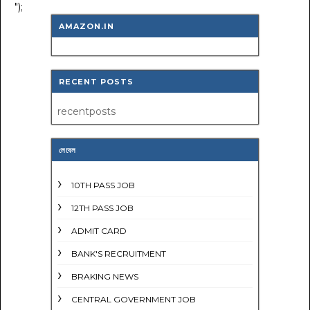
");
AMAZON.IN
RECENT POSTS
recentposts
লেবেল
10TH PASS JOB
12TH PASS JOB
ADMIT CARD
BANK'S RECRUITMENT
BRAKING NEWS
CENTRAL GOVERNMENT JOB