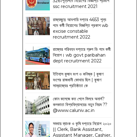
3261শূন্যপদে নিয়োগের বিজ্ঞপ্তি প্রকাশ
ssc recruitment 2021
রাজ্যজুড়ে আবগারি দপ্তর 4653 শূন্য
পদে কর্মী নিয়োগের বিজ্ঞপ্তি প্রকাশ wb
excise constable
recruitment 2022
রাজ্যের পরিবহন দপ্তরে গ্রুপ ডি পদে কর্মী
নিয়োগ। wb govt paribahan
dept recruitment 2022
ইতিহাস কুষান বংশ ও কনিষ্ক | কুষাণ
বংশের রাজধানী কোথায় ছিল | কুষাণ
সাম্রাজ্যের প্রতিষ্ঠাতা কে
কোন কলেজে কত পেলে মিলবে অনার্স?
কলকাতা বিশ্ববিদ্যালয়ের নতুন নিয়ম
??
@www.caluniv.ac.in
সমবায় ব্যাংক ও কৃষি দপ্তরে নিয়োগ ২০২০
|| Clerk, Bank Assistant,
Assistant Manager, Cashier,