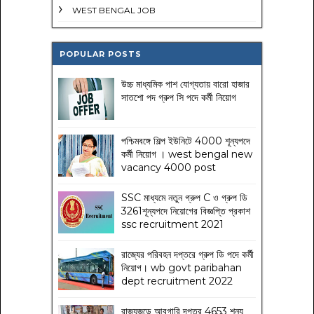
WEST BENGAL JOB
POPULAR POSTS
উচ্চ মাধ্যমিক পাশ যোগ্যতায় বারো হাজার
সাতশো পদ গ্রুপ সি পদে কর্মী নিয়োগ
পশ্চিমবঙ্গে শিল্প ইউনিটে 4000 শূন্যপদে
কর্মী নিয়োগ । west bengal new
vacancy 4000 post
SSC মাধ্যমে নতুন গ্রুপ C ও গ্রুপ ডি
3261শূন্যপদে নিয়োগের বিজ্ঞপ্তি প্রকাশ
ssc recruitment 2021
রাজ্যের পরিবহন দপ্তরে গ্রুপ ডি পদে কর্মী
নিয়োগ। wb govt paribahan
dept recruitment 2022
রাজ্যজুড়ে আবগারি দপ্তর 4653 শূন্য