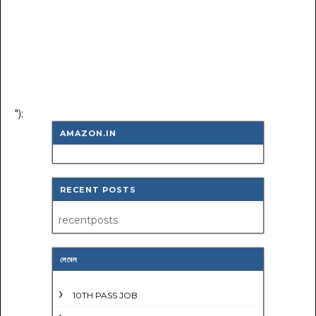
");
AMAZON.IN
RECENT POSTS
recentposts
লেবেল
10TH PASS JOB