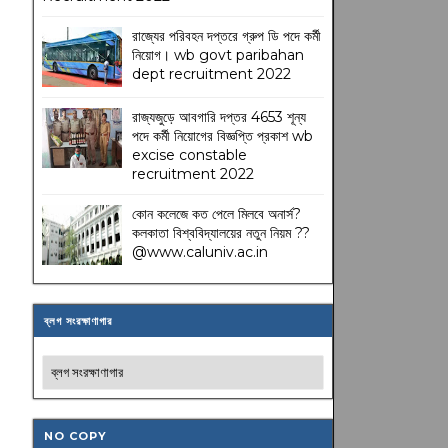
রাজ্যের পরিবহন দপ্তরে গ্রুপ ডি পদে কর্মী
নিয়োগ। wb govt paribahan
dept recruitment 2022
রাজ্যজুড়ে আবগারি দপ্তর 4653 শূন্য
পদে কর্মী নিয়োগের বিজ্ঞপ্তি প্রকাশ wb
excise constable
recruitment 2022
কোন কলেজে কত পেলে মিলবে অনার্স?
কলকাতা বিশ্ববিদ্যালয়ের নতুন নিয়ম
??
@www.caluniv.ac.in
ব্লগ সংরক্ষাণাগার
NO COPY