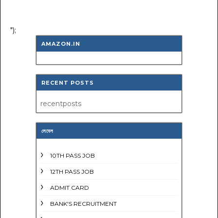
");
AMAZON.IN
RECENT POSTS
recentposts
লেবেল
10TH PASS JOB
12TH PASS JOB
ADMIT CARD
BANK'S RECRUITMENT