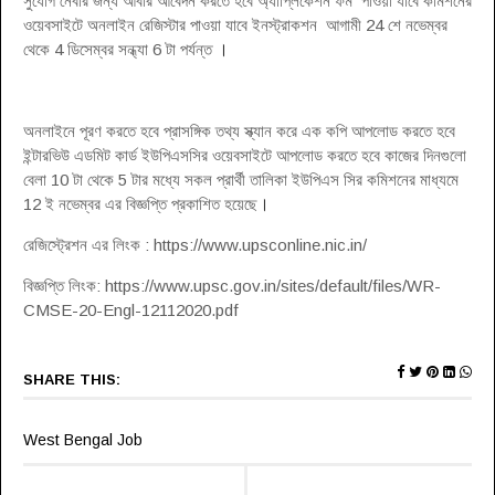
সুযোগ নেবার জন্য আবার আবেদন করতে হবে অ্যাপ্লিকেশন ফর্ম পাওয়া যাবে কমিশনের
ওয়েবসাইটে অনলাইন রেজিস্টার পাওয়া যাবে ইনস্ট্রাকশন আগামী 24 শে নভেম্বর
থেকে 4 ডিসেম্বর সন্ধ্যা 6 টা পর্যন্ত
।
অনলাইনে পূরণ করতে হবে প্রাসঙ্গিক তথ্য স্ক্যান করে এক কপি আপলোড করতে হবে
ইন্টারভিউ এডমিট কার্ড ইউপিএসসির ওয়েবসাইটে আপলোড করতে হবে কাজের দিনগুলো
বেলা 10 টা থেকে 5 টার মধ্যে সকল প্রার্থী তালিকা ইউপিএস সির কমিশনের মাধ্যমে
12 ই নভেম্বর এর বিজ্ঞপ্তি প্রকাশিত হয়েছে
।
রেজিস্ট্রেশন এর লিংক : https://www.upsconline.nic.in/
বিজ্ঞপ্তি লিংক: https://www.upsc.gov.in/sites/default/files/WR-
CMSE-20-Engl-12112020.pdf
SHARE THIS:
West Bengal Job