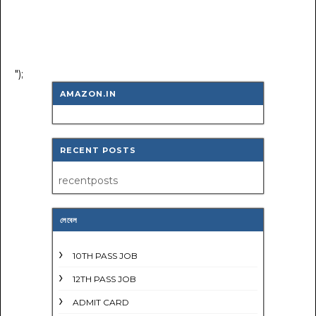
");
AMAZON.IN
RECENT POSTS
recentposts
লেবেল
10TH PASS JOB
12TH PASS JOB
ADMIT CARD