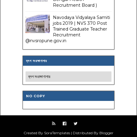
Recruitment Board )
Navodaya Vidyalaya Samiti
jobs 2019 | NVS 370 Post
Trained Graduate Teacher
Recruitment
@nvsropune.gov.in
ব্লগ সংরক্ষাণাগার
NO COPY
Created By SoraTemplates | Distributed By Blogger