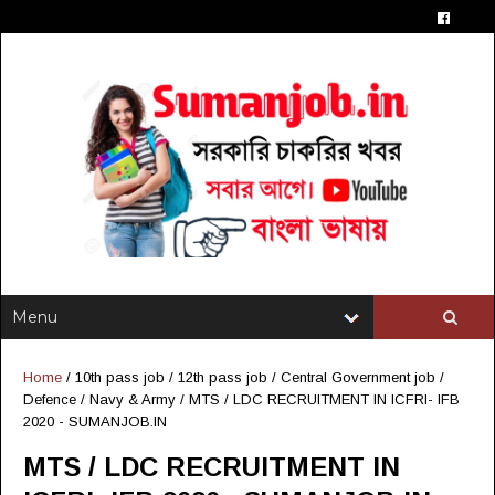
Home
/
10th pass job
/
12th pass job
/
Central Government job
/
Defence / Navy & Army
/
MTS / LDC RECRUITMENT IN ICFRI- IFB
2020 - SUMANJOB.IN
MTS / LDC RECRUITMENT IN