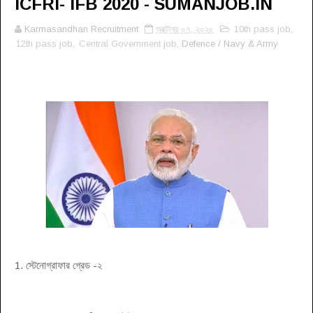
ICFRI- IFB 2020 - SUMANJOB.IN
Karmasandhan Recruitment
অক্টোবর ০৭, ২০২০
10th pass job
,
12th pass job
,
Central Government job
, Defence / Navy & Army
1. স্টেনোগ্রাফার গ্রেড -২