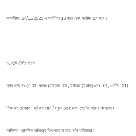
বয়সসীমা: 24/11/2020 এ সর্বনিম্ন 18 বছর এবং সর্বোচ্চ 27 বছর।
৩. মাল্টি টেস্টিং স্টাফ
শূন্যপদের সংখ্যা: 05 নম্বর (ইউআর -03, ইউআর (ইডাব্লুএস) -01, ওবিসি -01)
শিক্ষাগত যোগ্যতা: স্বীকৃত বোর্ড / স্কুল থেকে দশম শ্রেণির পাসের শংসাপত্র।
কাঙ্ক্ষিত: প্রাসঙ্গিক বাণিজ্যে তিন বছর বা তার বেশি অভিজ্ঞতা।