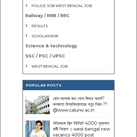
POLICE JOB WEST BENGAL JOB
Railway / RRB / RRC
RESULTS
SCHOLARSHIP
Science & technology
SSC / PSC / UPSC
WEST BENGAL JOB
POPULAR POSTS
কোন কলেজে কত পেলে মিলবে অনার্স?
কলকাতা বিশ্ববিদ্যালয়ের নতুন নিয়ম
??
@www.caluniv.ac.in
পশ্চিমবঙ্গে শিল্প ইউনিটে 4000 শূন্যপদে
কর্মী নিয়োগ । west bengal new
vacancy 4000 post