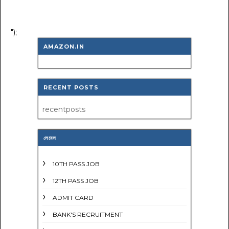
");
AMAZON.IN
RECENT POSTS
recentposts
লেবেল
10TH PASS JOB
12TH PASS JOB
ADMIT CARD
BANK'S RECRUITMENT