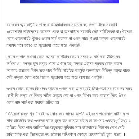
ব্যাংকের অ্যাকাউন্ট ও পাসওয়ার্ড স্ক্যামারদের সবচেয়ে বড় লক্ষণ থাকে সরকারি
ওয়েবসাইট লাইসেন্সের আবেদন হোক বা অনলাইনে সরকারি ডেট সার্টিফিকেট বা পৌরসভা
কোন ওয়েবসাইট খুঁজেও গুগলে সার্চ করবেন না গুগল সার্চে পাওয়া অনেক ওয়েবসাইট
যথাযথ মনে হলেও তা প্রতারণা হতে পারে একাউন্ট
।
ফোনে গুগোল কখনো কোন সমস্যা কাস্টমার কেয়ার নম্বর ও সার্চ করা উচিত নয়
অধিকাংশ ক্ষেত্রে ভুল নম্বর থাকে এখানে বহু ক্ষেত্রে এইসব নম্বরে ফোন করলে
আপনার মারাত্মক বিপদ হতে পারে নির্দিষ্ট সাইটের কনটেন্ট অনলাইনে বিভিন্ন নম্বর থাকে
সেই নম্বরে ফোন করে অনেক প্রতারণা হতে পারে আপনার একাউন্ট
।
গুগলে কোন রোগের কি ঔষধ জানতে গুগলে করা একেবারেই নিরাপত্তা নয় তবে সব সময়
রোগী কি লক্ষ্য সে বিষয়ে সঠিক উত্তর দেয় না গুগল বিশেষ করে করোনা নিয়ে ঔষধ
কোন নাম সার্চ করা যথাযথ উচিত নয়
।
বিনিয়োগ করলে খুব শীঘ্রই বড়লোক হয়ে যাবেন আপনি এইরকম পার্সোনাল সাইনাস ও
স্টক মার্কেটের কথা গুগলের কাছে ভুলে যান জানতে চাইবে না আপনার গুরুত্বপূর্ণ তথ্য ও
হাতিয়ে নিতে পারে জালিয়াতির অফুরন্ত সুবিধার সঙ্গে ভাইরাসের বিজ্ঞাপন দেখে সেটি
ডাউনলোড করা নিরাপত্তা নয় গুগলের অধিকাংশ ক্ষেত্রে ওয়েবসাইটে ঢুকে পড়বে
।