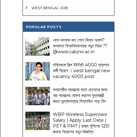
WEST BENGAL JOB
POPULAR POSTS
কোন কলেজে কত পেলে মিলবে অনার্স?
কলকাতা বিশ্ববিদ্যালয়ের নতুন নিয়ম
??
@www.caluniv.ac.in
পশ্চিমবঙ্গে শিল্প ইউনিটে 4000 শূন্যপদে
কর্মী নিয়োগ । west bengal new
vacancy 4000 post
কন্যাশ্রীর প্রকল্পের মতো ছেলেদের জন্য
নয়া প্রকল্পের ঘোষণা করলেন মুখ্যমন্ত্রী
মমতা বন্দ্যোপাধ্যায় বিস্তারিত পড়ে নিন
WBP Wireless Supervisor
Salary | Apply Last Date |
PET & PMT | রাজ্য পুলিশের 1251
জনকে নিয়োগের নতুন বিজ্ঞপ্তি