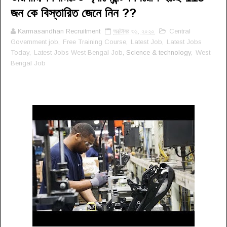
জন কে বিস্তারিত জেনে নিন ??
Karmasandhan Recruitment
অক্টোবর ৩১, ২০২০
Central
Government job
,
Free Training Course
,
Latest Job
,
Latest Jobs
Today
,
Latest Jobs West Bengal Job
, Science & technology,
West
Bengal Job