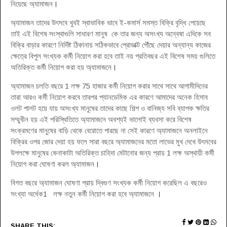
নিয়েছে অ্যামাজন
।
অ্যামাজন তাদের উৎসবে খুবই স্বাভাবিক ভাবে ই-কমার্স সমস্ত বিক্রি বৃদ্ধি পেয়েছে
তাই এই বিশেষ সংস্থাগুলি সাধারণ মানুষ কে তার জন্য অসংখ্য অন্বেষা এদিকে সব
বিক্রি বাড়ার কারণে নির্দিষ্ট ঠিকানায় সঠিকভাবে প্রোডাক্ট পৌঁছে দেয়ার অন্যান্য কাজের
ক্ষেত্রে বিপুল সংখ্যক কর্মী নিয়োগ করা হবে তাই নয় প্রতিবছর এই বিশেষ সময় গুলিতে
অতিরিক্ত কর্মী নিয়োগ করা হয় অ্যামাজনে
।
অ্যামাজন চলতি বছরে 1 লক্ষ 75 হাজার কর্মী নিয়োগ করার সাথে সাথে আগামীদিনের
তারা আরও কর্মী নিয়োগ করবে তারপর প্যানডেমিক এর কারণে আমাদের অনেক হিসাব
ওলট পালট হয়ে যায় অসংখ্য মানুষের তাদের কাছে শিল্প ও বানিজ্য সবি ব্যাপক ক্ষতির
সম্মুখীন হয় এই পরিস্থিতিতে অ্যামাজনে অবশ্যই ভালোই ব্যবসা করে বিশেষ
সংক্রমণের মানুষের বাড়ি থেকে বেরোতে পারছে না সেই কারণে অ্যামাজনে অনলাইনে
বিক্রির ওপর জোর দেয়া হয় ফলে সারা বছরে অ্যামাজনের মতো লাভের মুখ দেখে উৎসবের
উপলক্ষে মানুষের কেনাকাটা অতিরিক্ত চাহিদা মেটানোর জন্য প্রায় 1 লক্ষ অস্থায়ী কর্মী
নিয়োগ করা ঘোষণা করল অ্যামাজন
।
বিগত বছরে অ্যামাজন ঘোষণা প্রায় দ্বিগুণ সংখ্যক কর্মী নিয়োগ করেছিল এ বছরেও
সংখ্যা অর্ধেক1 লক্ষ নতুন কর্মী নিয়োগ করা হবে অ্যামাজনে
।
SHARE THIS: