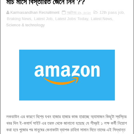
মার্চ মাসে বিস্তারিত জেনে নিন ??
Karmasandhan Recruitment
অক্টোবর ২৯, ২০২০
12th pass job
,
Braking News
,
Latest Job
,
Latest Jobs Today
,
Latest News
,
Science & technology
লকডাউন এর কারণে বিশ্বে যখন হাজার হাজার কাজ হারাচ্ছে অ্যামাজন কিছুটা স্বস্তির
খবর দিল ই-কমার্স সাইট এর তরফ থেকে জানানো হয়েছে যে শীঘ্রই ১ লক্ষ কর্মী নিয়োগ
করা হবে পুজোর পর মানুষের কেনাকাটা ব্যাপক চাহিদা সামান দিতে তাদের এই সিদ্ধান্ত