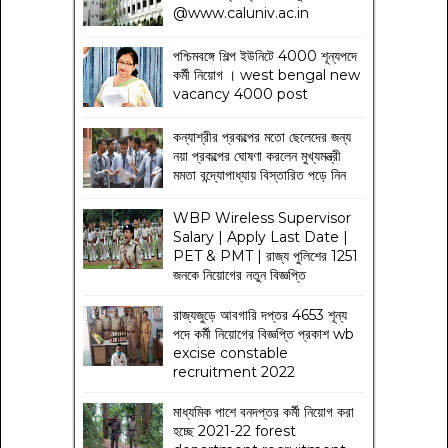
@www.caluniv.ac.in
পশ্চিমবঙ্গে শিল্প ইউনিটে 4000 শূন্যপদে
কর্মী নিয়োগ । west bengal new
vacancy 4000 post
কন্যাশ্রীর প্রকল্পের মতো ছেলেদের জন্য
নয়া প্রকল্পের ঘোষণা করলেন মুখ্যমন্ত্রী
মমতা বন্দ্যোপাধ্যায় বিস্তারিত পড়ে নিন
WBP Wireless Supervisor
Salary | Apply Last Date |
PET & PMT | রাজ্য পুলিশের 1251
জনকে নিয়োগের নতুন বিজ্ঞপ্তি
রাজ্যজুড়ে আবগারি দপ্তর 4653 শূন্য
পদে কর্মী নিয়োগের বিজ্ঞপ্তি প্রকাশ wb
excise constable
recruitment 2022
মাধ্যমিক পাশে বনদপ্তর কর্মী নিয়োগ করা
হচ্ছে 2021-22 forest