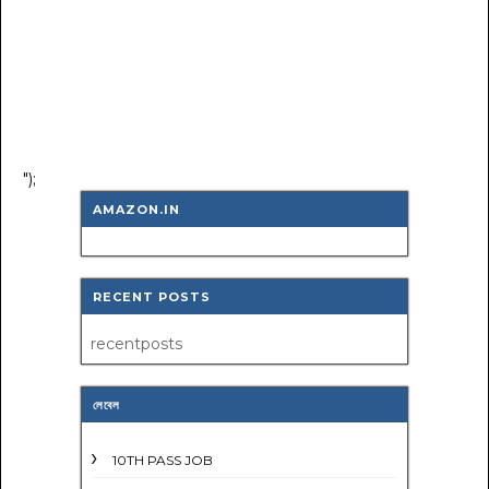
");
AMAZON.IN
RECENT POSTS
recentposts
লেবেল
10TH PASS JOB