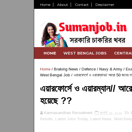
Home
About
Contact
Desclaimer
HOME
WEST BENGAL JOBS
CENTRA
Home
/
Braking News
/
Defence / Navy & Army
/
Exa
West Bengal Job
/
এয়ারফোর্সে ও এয়ারম্যান// আরো 50 জনের তা
এয়ারফোর্সে ও এয়ারম্যান// আ
হয়েছে ??
Karmasandhan Recruitment
আগস্ট ২৮, ২০২০
Results
,
Latest Jobs Today
,
Latest News
,
West Beng