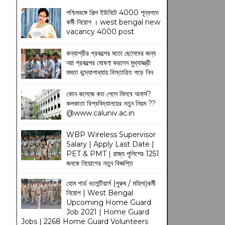
পশ্চিমবঙ্গে শিল্প ইউনিটে 4000 শূন্যপদে
কর্মী নিয়োগ । west bengal new
vacancy 4000 post
কন্যাশ্রীর প্রকল্পের মতো ছেলেদের জন্য
নয়া প্রকল্পের ঘোষণা করলেন মুখ্যমন্ত্রী
মমতা বন্দ্যোপাধ্যায় বিস্তারিত পড়ে নিন
কোন কলেজে কত পেলে মিলবে অনার্স?
কলকাতা বিশ্ববিদ্যালয়ের নতুন নিয়ম
??
@www.caluniv.ac.in
WBP Wireless Supervisor
Salary | Apply Last Date |
PET & PMT | রাজ্য পুলিশের 1251
জনকে নিয়োগের নতুন বিজ্ঞপ্তি
হোম গার্ড ভলেন্টিয়ার্স (পুরুষ / মহিলা)কর্মী
নিয়োগ | West Bengal
Upcoming Home Guard
Job 2021 | Home Guard
Jobs | 2268 Home Guard Volunteers