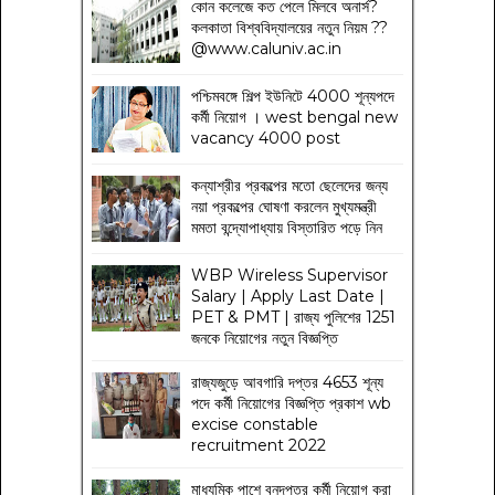
কোন কলেজে কত পেলে মিলবে অনার্স?
কলকাতা বিশ্ববিদ্যালয়ের নতুন নিয়ম
??
@www.caluniv.ac.in
পশ্চিমবঙ্গে শিল্প ইউনিটে 4000 শূন্যপদে
কর্মী নিয়োগ । west bengal new
vacancy 4000 post
কন্যাশ্রীর প্রকল্পের মতো ছেলেদের জন্য
নয়া প্রকল্পের ঘোষণা করলেন মুখ্যমন্ত্রী
মমতা বন্দ্যোপাধ্যায় বিস্তারিত পড়ে নিন
WBP Wireless Supervisor
Salary | Apply Last Date |
PET & PMT | রাজ্য পুলিশের 1251
জনকে নিয়োগের নতুন বিজ্ঞপ্তি
রাজ্যজুড়ে আবগারি দপ্তর 4653 শূন্য
পদে কর্মী নিয়োগের বিজ্ঞপ্তি প্রকাশ wb
excise constable
recruitment 2022
মাধ্যমিক পাশে বনদপ্তর কর্মী নিয়োগ করা