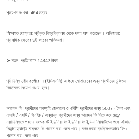
শূন্যপদ সংখ্যা: 464 নম্বর।
শিক্ষাগত যোগ্যতা: স্বীকৃত বিশ্ববিদ্যালয় থেকে দশম পাস করেছেন। অভিজ্ঞতা:
প্রাসঙ্গিক ক্ষেত্রে দুই বছরের অভিজ্ঞতা।
➤বেতন: প্রতি মাসে 14842 টাকা
পূর্ব দিল্লি পৌর কর্পোরেশন (ইডিএমসি) অফিসে মোতায়েনের জন্য প্রার্থীদের চুক্তির
ভিত্তিতে নিয়োগ দেওয়া হবে।
আবেদন ফি: প্রার্থীদের অবশ্যই জেনারেল ও ওবিসি প্রার্থীদের জন্য 500 / - টাকা এবং
এসসি / এসটি / পিএইচ / অন্যান্য প্রার্থীদের জন্য আবেদন ফি দিতে হবে pay
নয়াদিল্লিতে প্রদেয় ব্রডকাস্ট ইঞ্জিনিয়ারিং ইঞ্জিনিয়ারিং ইন্ডিয়া লিমিটেডের পক্ষে আঁকানো
ডিমান্ড ড্রাফ্টের মাধ্যমে ফি প্রদান করা যেতে পারে। নগদ দ্বারা ব্যক্তিগতভাবে ফিও
প্রদান করা যেতে পারে।