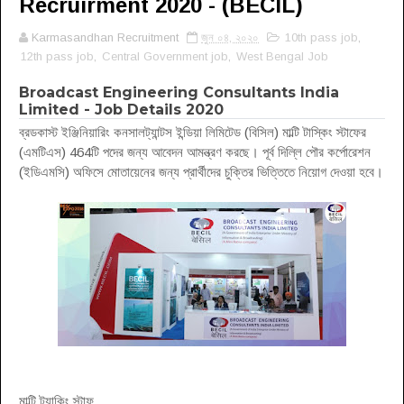
Recruirment 2020 - (BECIL)
Karmasandhan Recruitment
জুন ০৪, ২০২০
10th pass job
,
12th pass job
,
Central Government job
,
West Bengal Job
Broadcast Engineering Consultants India
Limited - Job Details 2020
ব্রডকাস্ট ইঞ্জিনিয়ারিং কনসালট্যান্টস ইন্ডিয়া লিমিটেড (বিসিল) মাল্টি টাস্কিং স্টাফের
(এমটিএস) 464টি পদের জন্য আবেদন আমন্ত্রণ করছে। পূর্ব দিল্লি পৌর কর্পোরেশন
(ইডিএমসি) অফিসে মোতায়েনের জন্য প্রার্থীদের চুক্তির ভিত্তিতে নিয়োগ দেওয়া হবে।
মাল্টি ট্র্যাকিং স্টাফ