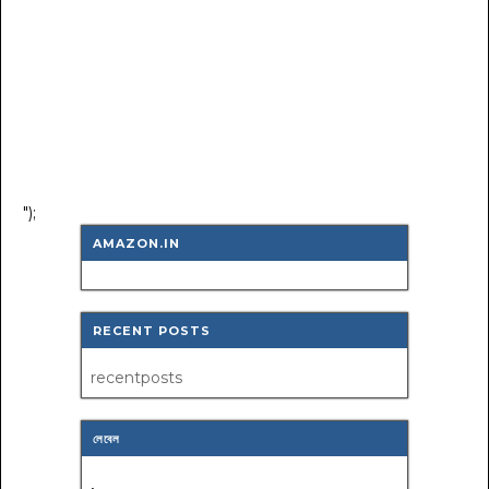
");
AMAZON.IN
RECENT POSTS
recentposts
লেবেল