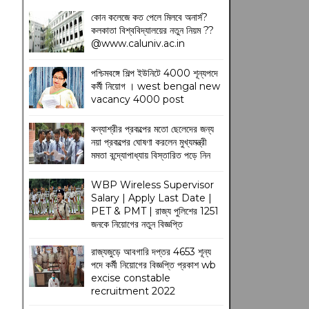
কোন কলেজে কত পেলে মিলবে অনার্স?
কলকাতা বিশ্ববিদ্যালয়ের নতুন নিয়ম
??
@www.caluniv.ac.in
পশ্চিমবঙ্গে শিল্প ইউনিটে 4000 শূন্যপদে
কর্মী নিয়োগ । west bengal new
vacancy 4000 post
কন্যাশ্রীর প্রকল্পের মতো ছেলেদের জন্য
নয়া প্রকল্পের ঘোষণা করলেন মুখ্যমন্ত্রী
মমতা বন্দ্যোপাধ্যায় বিস্তারিত পড়ে নিন
WBP Wireless Supervisor
Salary | Apply Last Date |
PET & PMT | রাজ্য পুলিশের 1251
জনকে নিয়োগের নতুন বিজ্ঞপ্তি
রাজ্যজুড়ে আবগারি দপ্তর 4653 শূন্য
পদে কর্মী নিয়োগের বিজ্ঞপ্তি প্রকাশ wb
excise constable
recruitment 2022