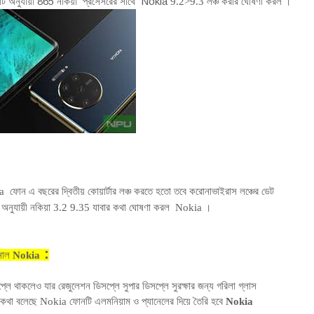
র্ট অনুযায়ী 865 নকিয়া
Nokia
প্রসেসরের সাথে
9.2>9.3
লঞ্চ করার ঘোষণা করল
।
োন এ বছরের দ্বিতীয় কোয়ার্টার লঞ্চ করতে হতো তবে করোনাভাইরাস লঞ্চের ডেট
ট অনুযায়ী নকিয়া 3.2 9.35 যাবার কথা ঘোষণা করল Nokia
।
:
ানাল
Nokia
্লে থাকলেও যার রেজুলেশন ডিসপ্লে সুপার ডিসপ্লে সুরক্ষার জন্য গরিলা গ্লাস
য়ার কথা বলেছে Nokia ফোনটি এলমনিয়াম ও প্যানেলের দিয়ে তৈরি হবে
Nokia