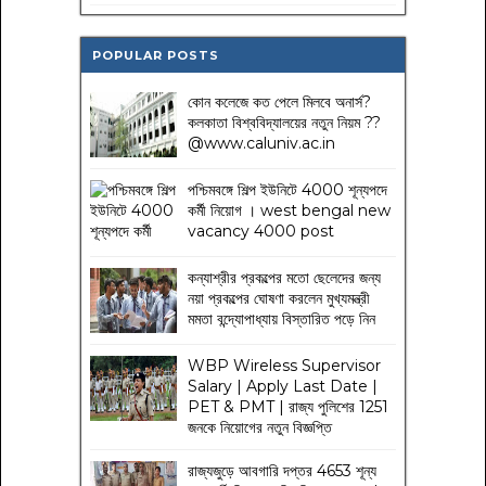
POPULAR POSTS
কোন কলেজে কত পেলে মিলবে অনার্স?
কলকাতা বিশ্ববিদ্যালয়ের নতুন নিয়ম
??
@www.caluniv.ac.in
পশ্চিমবঙ্গে শিল্প ইউনিটে 4000 শূন্যপদে
কর্মী নিয়োগ । west bengal new
vacancy 4000 post
কন্যাশ্রীর প্রকল্পের মতো ছেলেদের জন্য
নয়া প্রকল্পের ঘোষণা করলেন মুখ্যমন্ত্রী
মমতা বন্দ্যোপাধ্যায় বিস্তারিত পড়ে নিন
WBP Wireless Supervisor
Salary | Apply Last Date |
PET & PMT | রাজ্য পুলিশের 1251
জনকে নিয়োগের নতুন বিজ্ঞপ্তি
রাজ্যজুড়ে আবগারি দপ্তর 4653 শূন্য