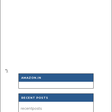
");
AMAZON.IN
RECENT POSTS
recentposts