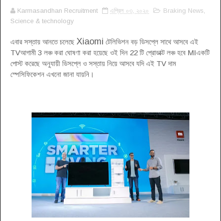
Karmasandhan Recruitment
এপ্রিল ০৩, ২০২০
Braking News
,
Science & technology
Xiaomi
এবার সস্তায় আনতে চলেছে
টেলিভিশন বড় ডিসপ্লে সাথে আসবে এই
TVআগামী 3 লঞ্চ করা ঘোষণা করা হয়েছে ওই দিন 22 টি প্রোডাক্ট লঞ্চ হবে MIএকটি
পোস্ট করেছে অনুযায়ী ডিসপ্লে ও সস্তায় নিয়ে আসবে যদি এই TV দাম
স্পেসিফিকেশন এখনো জানা যায়নি
।