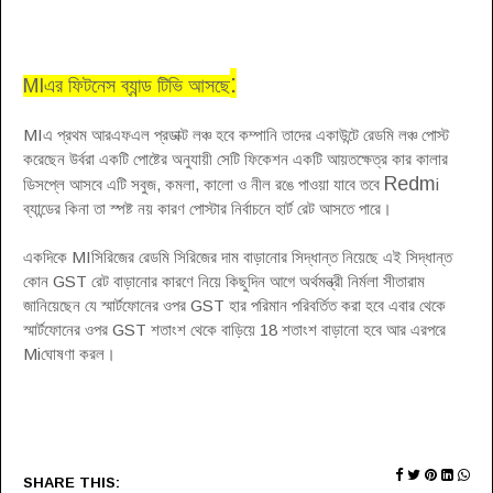
:
MIএর ফিটনেস ব্যান্ড টিভি আসছে
MIএ প্রথম আরএফএল প্রডাক্ট লঞ্চ হবে কম্পানি তাদের একাউন্টে রেডমি লঞ্চ পোস্ট
করেছেন উর্বরা একটি পোষ্টের অনুযায়ী সেটি ফিকেশন একটি আয়তক্ষেত্র কার কালার
Redm
ডিসপ্লে আসবে এটি সবুজ, কমলা, কালো ও নীল রঙে পাওয়া যাবে তবে
i
ব্যান্ডের কিনা তা স্পষ্ট নয় কারণ পোস্টার নির্বাচনে হার্ট রেট আসতে
পারে।
একদিকে MIসিরিজের রেডমি সিরিজের দাম বাড়ানোর সিদ্ধান্ত নিয়েছে এই সিদ্ধান্ত
কোন GST রেট বাড়ানোর কারণে নিয়ে কিছুদিন আগে অর্থমন্ত্রী নির্মলা সীতারাম
জানিয়েছেন যে স্মার্টফোনের ওপর GST হার পরিমান পরিবর্তিত করা হবে এবার থেকে
স্মার্টফোনের ওপর GST শতাংশ থেকে বাড়িয়ে 18 শতাংশ বাড়ানো হবে আর এরপরে
Miঘোষণা করল
।
SHARE THIS: