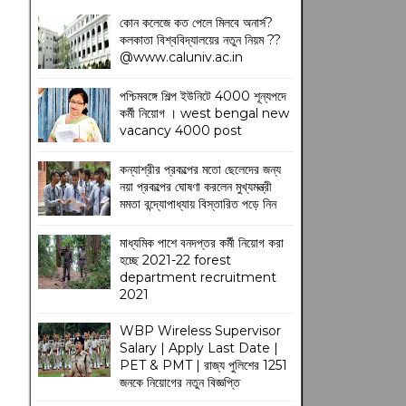
কোন কলেজে কত পেলে মিলবে অনার্স?
কলকাতা বিশ্ববিদ্যালয়ের নতুন নিয়ম
??
@www.caluniv.ac.in
পশ্চিমবঙ্গে শিল্প ইউনিটে 4000 শূন্যপদে
কর্মী নিয়োগ । west bengal new
vacancy 4000 post
কন্যাশ্রীর প্রকল্পের মতো ছেলেদের জন্য
নয়া প্রকল্পের ঘোষণা করলেন মুখ্যমন্ত্রী
মমতা বন্দ্যোপাধ্যায় বিস্তারিত পড়ে নিন
মাধ্যমিক পাশে বনদপ্তর কর্মী নিয়োগ করা
হচ্ছে 2021-22 forest
department recruitment
2021
WBP Wireless Supervisor
Salary | Apply Last Date |
PET & PMT | রাজ্য পুলিশের 1251
জনকে নিয়োগের নতুন বিজ্ঞপ্তি