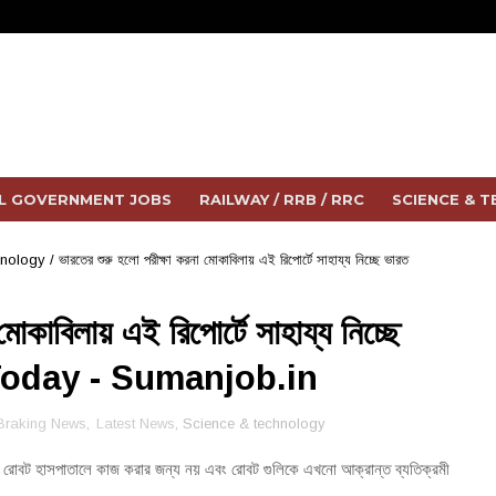
L GOVERNMENT JOBS
RAILWAY / RRB / RRC
SCIENCE & 
hnology
/
ভারতের শুরু হলো পরীক্ষা করনা মোকাবিলায় এই রিপোর্টে সাহায্য নিচ্ছে ভারত
োকাবিলায় এই রিপোর্টে সাহায্য নিচ্ছে
Today - Sumanjob.in
Braking News
,
Latest News
, Science & technology
 রোবট হাসপাতালে কাজ করার জন্য নয় এবং রোবট গুলিকে এখনো আক্রান্ত ব্যতিক্রমী