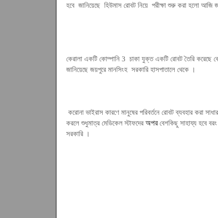
হবে
জানিয়েছে হিউমাস রোবট নিয়ে পরীক্ষা শুরু করা হলো আজি জ
কেরালা একটি কোম্পানি 3 চাকা যুক্ত একটি রোবট তৈরি করেছে কো
জানিয়েছে
জয়পুরে মানসিংহ
সরকারি হাসপাতালে
থেকে
।
করোনা ভাইরাস কারণে
মানুষের পরিবর্তনে রোবট ব্যবহার করা সা
অপর
করলে শুধুমাত্র মেডিকেল স্টাফদের
বেশকিছু সাহায্য হবে বর
সরকারি
।