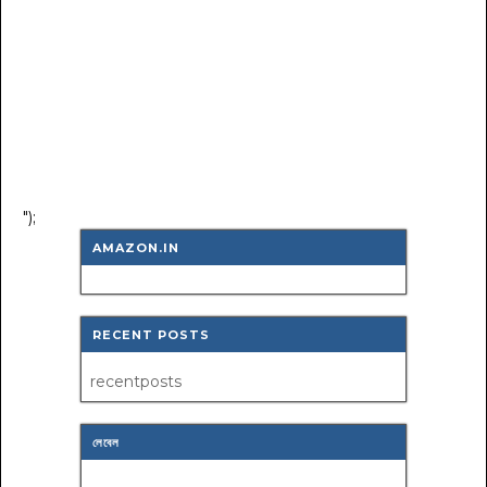
");
AMAZON.IN
RECENT POSTS
recentposts
লেবেল