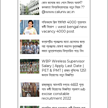
কোন কলেজে কত পেলে মিলবে অনার্স?
কলকাতা বিশ্ববিদ্যালয়ের নতুন নিয়ম
??
@www.caluniv.ac.in
পশ্চিমবঙ্গে শিল্প ইউনিটে 4000 শূন্যপদে
কর্মী নিয়োগ । west bengal new
vacancy 4000 post
কন্যাশ্রীর প্রকল্পের মতো ছেলেদের জন্য
নয়া প্রকল্পের ঘোষণা করলেন মুখ্যমন্ত্রী
মমতা বন্দ্যোপাধ্যায় বিস্তারিত পড়ে নিন
WBP Wireless Supervisor
Salary | Apply Last Date |
PET & PMT | রাজ্য পুলিশের 1251
জনকে নিয়োগের নতুন বিজ্ঞপ্তি
রাজ্যজুড়ে আবগারি দপ্তর 4653 শূন্য
পদে কর্মী নিয়োগের বিজ্ঞপ্তি প্রকাশ wb
excise constable
recruitment 2022
মাধ্যমিক পাশে বনদপ্তর কর্মী নিয়োগ করা