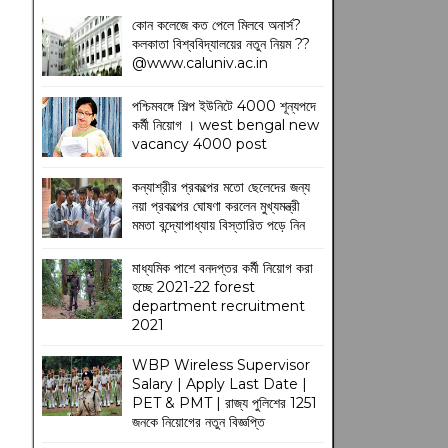
কোন কলেজে কত পেলে মিলবে অনার্স?
কলকাতা বিশ্ববিদ্যালয়ের নতুন নিয়ম
??
@www.caluniv.ac.in
পশ্চিমবঙ্গে শিল্প ইউনিটে 4000 শূন্যপদে
কর্মী নিয়োগ । west bengal new
vacancy 4000 post
কন্যাশ্রীর প্রকল্পের মতো ছেলেদের জন্য
নয়া প্রকল্পের ঘোষণা করলেন মুখ্যমন্ত্রী
মমতা বন্দ্যোপাধ্যায় বিস্তারিত পড়ে নিন
মাধ্যমিক পাশে বনদপ্তর কর্মী নিয়োগ করা
হচ্ছে 2021-22 forest
department recruitment
2021
WBP Wireless Supervisor
Salary | Apply Last Date |
PET & PMT | রাজ্য পুলিশের 1251
জনকে নিয়োগের নতুন বিজ্ঞপ্তি