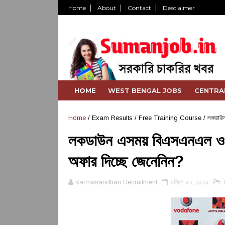
Home
About
Contact
Desclaimer
HOME
WEST BENGAL JOBS
CENTRA
Home
/
Exam Results
/
Free Training Course
/
লকডাউন
লকডাউন এসময় বিএসএনএল ও 
অফার দিচ্ছে জেনেনিন?
Karmasandhan Recruitment
এপ্রিল ০২, ২০২০