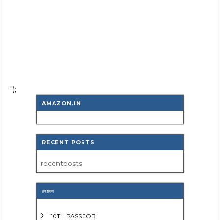
");
AMAZON.IN
RECENT POSTS
recentposts
লেবেল
10TH PASS JOB