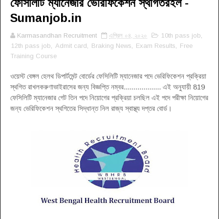
ফেসিলিটি ম্যানেজার ভেরিফিকেশন স্থগিতরইল -
Sumanjob.in
Karmasandhan Recruitment
এপ্রিল ০৪, ২০২০
10th pass job
,
12th pass job
,
Admit card
,
Braking News
,
Exam Results
,
Free
Training Course
ওয়েস্ট বেঙ্গল হেলথ ডিপার্টমেন্ট বোর্ডের ফেসিলিটি ম্যানেজার পদে ভেরিফিকেশন প্রক্রিয়া
স্থগিত রাখলকরুণাভাইরাসের জন্য বিজ্ঞপ্তি নম্বর................... এই অনুযায়ী 819
ফেসিলিটি ম্যানেজার গেট তিন পদে নিয়োগের প্রক্রিয়া চলছিল এই পদে পরীক্ষা নিয়োগের
জন্য ভেরিফিকেশন স্থগিতের সিদ্ধান্ত নিল রাজ্য স্বাস্থ্য দপ্তর বোর্ড
।