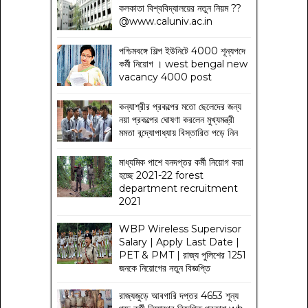
কলকাতা বিশ্ববিদ্যালয়ের নতুন নিয়ম
??
@www.caluniv.ac.in
পশ্চিমবঙ্গে শিল্প ইউনিটে 4000 শূন্যপদে
কর্মী নিয়োগ । west bengal new
vacancy 4000 post
কন্যাশ্রীর প্রকল্পের মতো ছেলেদের জন্য
নয়া প্রকল্পের ঘোষণা করলেন মুখ্যমন্ত্রী
মমতা বন্দ্যোপাধ্যায় বিস্তারিত পড়ে নিন
মাধ্যমিক পাশে বনদপ্তর কর্মী নিয়োগ করা
হচ্ছে 2021-22 forest
department recruitment
2021
WBP Wireless Supervisor
Salary | Apply Last Date |
PET & PMT | রাজ্য পুলিশের 1251
জনকে নিয়োগের নতুন বিজ্ঞপ্তি
রাজ্যজুড়ে আবগারি দপ্তর 4653 শূন্য