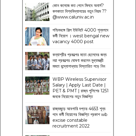
কোন কলেজে কত পেলে মিলবে অনার্স?
কলকাতা বিশ্ববিদ্যালয়ের নতুন নিয়ম
??
@www.caluniv.ac.in
পশ্চিমবঙ্গে শিল্প ইউনিটে 4000 শূন্যপদে
কর্মী নিয়োগ । west bengal new
vacancy 4000 post
কন্যাশ্রীর প্রকল্পের মতো ছেলেদের জন্য
নয়া প্রকল্পের ঘোষণা করলেন মুখ্যমন্ত্রী
মমতা বন্দ্যোপাধ্যায় বিস্তারিত পড়ে নিন
WBP Wireless Supervisor
Salary | Apply Last Date |
PET & PMT | রাজ্য পুলিশের 1251
জনকে নিয়োগের নতুন বিজ্ঞপ্তি
রাজ্যজুড়ে আবগারি দপ্তর 4653 শূন্য
পদে কর্মী নিয়োগের বিজ্ঞপ্তি প্রকাশ wb
excise constable
recruitment 2022