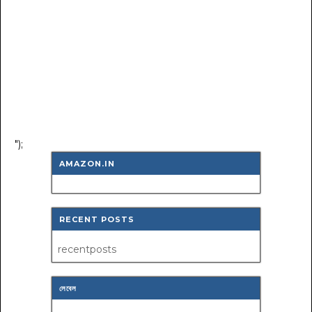
");
AMAZON.IN
RECENT POSTS
recentposts
লেবেল