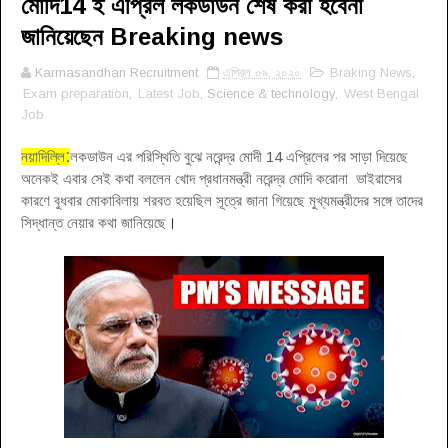
মোদি14 ই এপ্রিল লকডাউন শেষ করা হবেনা
জানিয়েছেন Breaking news
Karmasandhan Recruitment
এপ্রিল ০৯, ২০২০
Braking News
,
Exam preparation
,
Latest Job
, Science & technology,
West Bengal
Job
:
নয়াদিল্লি
লকডাউন এর পরিস্থিতি বুঝে নরেন্দ্র মোদী 14 এপ্রিলের পর সাড়া দিয়েছে
অনেকই এবার সেই কথা বললেন খোদ প্রধানমন্ত্রী নরেন্দ্র মোদি করোনা ভাইরাসের
কারণে বুধবার মোকাবিলায় শরবত হয়েছিল সূত্রে জানা গিয়েছে মুখ্যমন্ত্রীদের সঙ্গে তাদের
সিদ্ধান্ত নেয়ার কথা জানিয়েছে
।