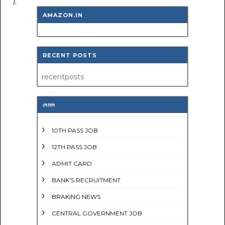
");
AMAZON.IN
RECENT POSTS
recentposts
লেবেল
10TH PASS JOB
12TH PASS JOB
ADMIT CARD
BANK'S RECRUITMENT
BRAKING NEWS
CENTRAL GOVERNMENT JOB