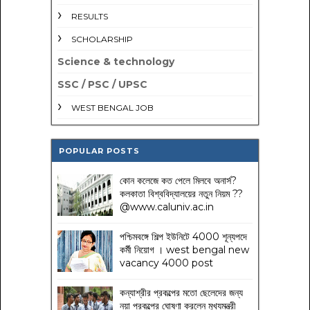
RESULTS
SCHOLARSHIP
Science & technology
SSC / PSC / UPSC
WEST BENGAL JOB
POPULAR POSTS
কোন কলেজে কত পেলে মিলবে অনার্স?
কলকাতা বিশ্ববিদ্যালয়ের নতুন নিয়ম
??
@www.caluniv.ac.in
পশ্চিমবঙ্গে শিল্প ইউনিটে 4000 শূন্যপদে
কর্মী নিয়োগ । west bengal new
vacancy 4000 post
কন্যাশ্রীর প্রকল্পের মতো ছেলেদের জন্য
নয়া প্রকল্পের ঘোষণা করলেন মুখ্যমন্ত্রী