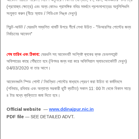
(প্রযোজ্য ক্ষেত্রে) এবং অন্য কোনও প্রাসঙ্গিক নথির সমর্থনে প্রশংসাপত্রের অনুলিপিগুলি
সংযুক্ত করুন (নীচে অ্যাড / পিডিএফ লিঙ্ক দেখুন)
প্রিন্ট-আউট / ঘেরগুলি সম্বলিত খামটি উপরে শীর্ষে লেখা উচিত - "ভিআরপির পোস্টের জন্য
নির্বাচনের আবেদন"
শেষ তারিখ এবং ঠিকানা:
ঘেরগুলি সহ আবেদনটি সংশ্লিষ্ট ব্লকের ব্লক ডেভলপমেন্ট
অফিসারের কাছে পৌঁছাতে হবে (বিশদর জন্য দয়া করে অফিসিয়াল অ্যাডভোকেটটি দেখুন)
04/03/2020 বা তার আগে।
আবেদনগুলি স্পিড পোস্ট / নিবন্ধিত পোস্টের মাধ্যমে প্রেরণ করা উচিত বা কর্মদিবসে
(শনিবার, রবিবার এবং অন্যান্য সরকারী ছুটি ব্যতীত) সকাল 11: 00 টা থেকে বিকাল সাড়ে
৪ টার মধ্যে ব্যক্তিতে জমা দিতে হবে।
Official website
—
www.ddinajpur.nic.in
PDF file
— SEE DETAILED ADVT.