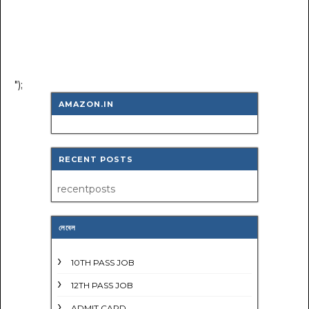
");
AMAZON.IN
RECENT POSTS
recentposts
লেবেল
10TH PASS JOB
12TH PASS JOB
ADMIT CARD