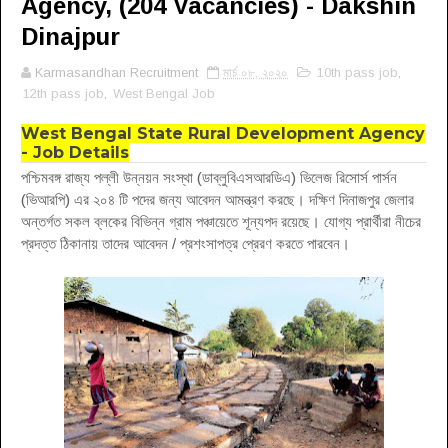
Agency, (204 Vacancies) - Dakshin
Dinajpur
Karmasandhan Recruitment
মার্চ ০৮, ২০২০
10th pass job
,
12th pass job
,
West Bengal Job
West Bengal State Rural Development Agency
- Job Details
পশ্চিমবঙ্গ রাজ্য পল্লী উন্নয়ন সংস্থা (ডাব্লুবিএসআরডিএ) ভিলেজ রিসোর্স পার্সন
(ভিআরপি) এর ২০৪ টি পদের জন্য আবেদন আমন্ত্রণ করছে। দক্ষিণ দিনাজপুর জেলার
অন্তর্গত সকল ব্লকের বিভিন্ন গ্রাম পঞ্চায়েতে শূন্যপদ রয়েছে। যোগ্য প্রার্থীরা নীচের
প্রদত্ত ঠিকানায় তাদের আবেদন / প্রশংসাপত্র প্রেরণ করতে পারবেন।