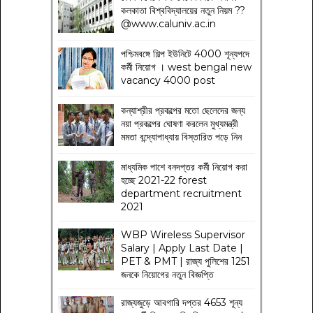
কলকাতা বিশ্ববিদ্যালয়ের নতুন নিয়ম
??
@www.caluniv.ac.in
পশ্চিমবঙ্গে শিল্প ইউনিটে 4000 শূন্যপদে
কর্মী নিয়োগ । west bengal new
vacancy 4000 post
কন্যাশ্রীর প্রকল্পের মতো ছেলেদের জন্য
নয়া প্রকল্পের ঘোষণা করলেন মুখ্যমন্ত্রী
মমতা বন্দ্যোপাধ্যায় বিস্তারিত পড়ে নিন
মাধ্যমিক পাশে বনদপ্তর কর্মী নিয়োগ করা
হচ্ছে 2021-22 forest
department recruitment
2021
WBP Wireless Supervisor
Salary | Apply Last Date |
PET & PMT | রাজ্য পুলিশের 1251
জনকে নিয়োগের নতুন বিজ্ঞপ্তি
রাজ্যজুড়ে আবগারি দপ্তর 4653 শূন্য