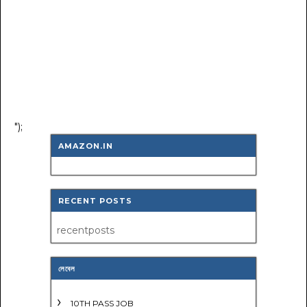
");
AMAZON.IN
RECENT POSTS
recentposts
লেবেল
10TH PASS JOB