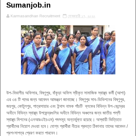
Sumanjob.in
Karmasandhan Recruitment
ফেব্রুয়ারী ১৭, ২০২০
উপ-বিভাগীয় অফিসার, বিষ্ণুপুর, বাঁকুড়া অফিস স্বীকৃত সামাজিক স্বাস্থ্য কর্মী (আশা)
এর ৩৪ টি পদের জন্য আবেদন আমন্ত্রণ জানাচ্ছে। বিষ্ণুপুর সাব-ডিভিশনের বিষ্ণুপুর,
জয়পুর, কোটুলপুর, পাত্রসায়ার এবং ইন্দাস নামক পাঁচটি ব্লকের বিভিন্ন উপ-কেন্দ্রের
অধীনে বিভিন্ন স্বাস্থ্য উপকেন্দ্রগুলির অধীনে বিভিন্ন অঞ্চলের জন্য জাতীয় পল্লী
স্বাস্থ্য মিশনের (এনআরএইচএম) পদসমূহ অন্তর্ভুক্ত রয়েছে। অস্থায়ী ভিত্তিতে
প্রার্থীদের নিয়োগ দেওয়া হবে। যোগ্য প্রার্থীরা নীচের প্রদত্ত ঠিকানায় তাদের আবেদন /
প্রশংসাপত্র প্রেরণ করতে পারবেন।