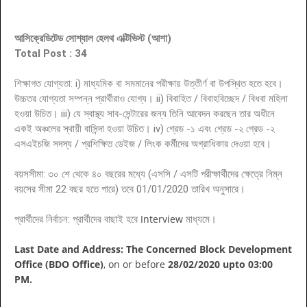
আসিক্রেডিটেড সোশ্যাল হেলথ এক্টিভিস্ট (আশা)
Total Post : 34
শিক্ষাগত যোগ্যতা: i) মাধ্যমিক বা সমমানের পরীক্ষায় উত্তীর্ণ বা উপস্থিত হতে হবে। 
উচ্চতর যোগ্যতা সম্পন্ন প্রার্থীরাও যোগ্য। ii) বিবাহিত / বিবাহবিচ্ছেদ / বিধবা মহিলা 
হওয়া উচিত। iii) যে স্বাস্থ্য সাব-সেন্টারের জন্য তিনি আবেদন করছেন তার অধীনে 
একই অঞ্চলের স্থায়ী বাসিন্দা হওয়া উচিত। iv) গ্রেড -১ এবং গ্রেড -২ গ্রেড -২ 
এসএইচজি সদস্য / প্রশিক্ষিত ডেইজ / লিংক কর্মীদের অগ্রাধিকার দেওয়া হবে।
বয়সসীমা: ৩০ শে থেকে ৪০ বছরের মধ্যে (এসসি / এসটি পরীক্ষার্থীদের ক্ষেত্রে নিম্ন 
বয়সের সীমা 22 বছর হতে পারে) তবে 01/01/2020 তারিখ অনুসারে
।
Interview
প্রার্থীদের নির্বাচন: প্রার্থীদের বাছাই হবে
মাধ্যমে।
Last Date and Address:
The Concerned Block Development
Office (BDO Office)
, on or before
28/02/2020 upto 03:00
PM.