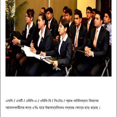
এসসি / এসটি / ওবিসি-এ / ওবিসি-বি / পিএইচ / প্রাক-সার্ভিসম্যান বিভাগের
আবেদনকারীদের জন্য ৫% হারে উচ্চমাধ্যমিকের নম্বরের ক্ষেত্রে ছাড় রয়েছে।