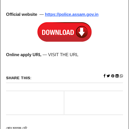
Official website
—
https://police.assam.gov.in
Online apply URL
— VISIT THE URL
SHARE THIS:
কোন মন্তব্য নেই: