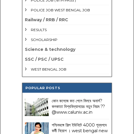
POLICE JOB ( 8TH PASS )
POLICE JOB WEST BENGAL JOB
Railway / RRB / RRC
RESULTS
SCHOLARSHIP
Science & technology
SSC / PSC / UPSC
WEST BENGAL JOB
POPULAR POSTS
কোন কলেজে কত পেলে মিলবে অনার্স?
কলকাতা বিশ্ববিদ্যালয়ের নতুন নিয়ম
??
@www.caluniv.ac.in
পশ্চিমবঙ্গে শিল্প ইউনিটে 4000 শূন্যপদে
কর্মী নিয়োগ । west bengal new