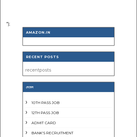
");
AMAZON.IN
RECENT POSTS
recentposts
লেবেল
10TH PASS JOB
12TH PASS JOB
ADMIT CARD
BANK'S RECRUITMENT