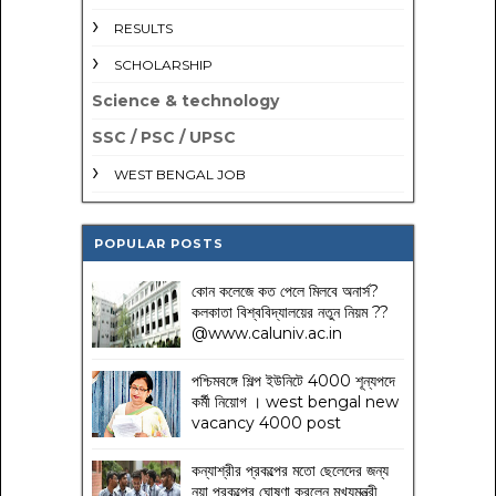
RESULTS
SCHOLARSHIP
Science & technology
SSC / PSC / UPSC
WEST BENGAL JOB
POPULAR POSTS
কোন কলেজে কত পেলে মিলবে অনার্স?
কলকাতা বিশ্ববিদ্যালয়ের নতুন নিয়ম
??
@www.caluniv.ac.in
পশ্চিমবঙ্গে শিল্প ইউনিটে 4000 শূন্যপদে
কর্মী নিয়োগ । west bengal new
vacancy 4000 post
কন্যাশ্রীর প্রকল্পের মতো ছেলেদের জন্য
নয়া প্রকল্পের ঘোষণা করলেন মুখ্যমন্ত্রী