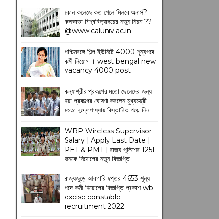
কোন কলেজে কত পেলে মিলবে অনার্স?
কলকাতা বিশ্ববিদ্যালয়ের নতুন নিয়ম
??
@www.caluniv.ac.in
পশ্চিমবঙ্গে শিল্প ইউনিটে 4000 শূন্যপদে
কর্মী নিয়োগ । west bengal new
vacancy 4000 post
কন্যাশ্রীর প্রকল্পের মতো ছেলেদের জন্য
নয়া প্রকল্পের ঘোষণা করলেন মুখ্যমন্ত্রী
মমতা বন্দ্যোপাধ্যায় বিস্তারিত পড়ে নিন
WBP Wireless Supervisor
Salary | Apply Last Date |
PET & PMT | রাজ্য পুলিশের 1251
জনকে নিয়োগের নতুন বিজ্ঞপ্তি
রাজ্যজুড়ে আবগারি দপ্তর 4653 শূন্য
পদে কর্মী নিয়োগের বিজ্ঞপ্তি প্রকাশ wb
excise constable
recruitment 2022