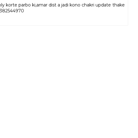
korte parbo ki,amar dist a jadi kono chakri update thake
-9382544970