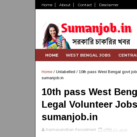
Home
About
Contact
Desclaimer
HOME
WEST BENGAL JOBS
CENTRA
Home
/ Unlabelled /
10th pass West Bengal govt job
sumanjob.in
10th pass West Benga
Legal Volunteer Jobs
sumanjob.in
Karmasandhan Recruitment
এপ্রিল ০৭, ২০১৯