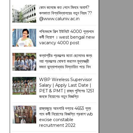
কোন কলেজে কত পেলে মিলবে অনার্স?
কলকাতা বিশ্ববিদ্যালয়ের নতুন নিয়ম
??
@www.caluniv.ac.in
পশ্চিমবঙ্গে শিল্প ইউনিটে 4000 শূন্যপদে
কর্মী নিয়োগ । west bengal new
vacancy 4000 post
কন্যাশ্রীর প্রকল্পের মতো ছেলেদের জন্য
নয়া প্রকল্পের ঘোষণা করলেন মুখ্যমন্ত্রী
মমতা বন্দ্যোপাধ্যায় বিস্তারিত পড়ে নিন
WBP Wireless Supervisor
Salary | Apply Last Date |
PET & PMT | রাজ্য পুলিশের 1251
জনকে নিয়োগের নতুন বিজ্ঞপ্তি
রাজ্যজুড়ে আবগারি দপ্তর 4653 শূন্য
পদে কর্মী নিয়োগের বিজ্ঞপ্তি প্রকাশ wb
excise constable
recruitment 2022