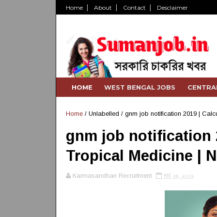
Home
About
Contact
Desclaimer
HOME
WEST BENGAL JOBS
CENTRA
Home
/ Unlabelled /
gnm job notification 2019 | Cal
gnm job notification 
Tropical Medicine |
Karmasandhan Recruitment
মার্চ ২৬, ২০১৯