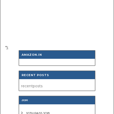
");
AMAZON.IN
RECENT POSTS
recentposts
লেবেল
10TH PASS JOB