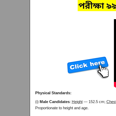
Physical Standards:
(i)
Male Candidates
:
Height
— 152.5 cm;
Ches
Proportionate to height and age.