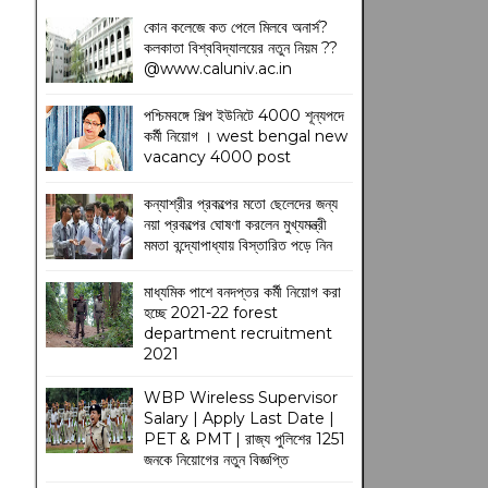
কোন কলেজে কত পেলে মিলবে অনার্স?
কলকাতা বিশ্ববিদ্যালয়ের নতুন নিয়ম
??
@www.caluniv.ac.in
পশ্চিমবঙ্গে শিল্প ইউনিটে 4000 শূন্যপদে
কর্মী নিয়োগ । west bengal new
vacancy 4000 post
কন্যাশ্রীর প্রকল্পের মতো ছেলেদের জন্য
নয়া প্রকল্পের ঘোষণা করলেন মুখ্যমন্ত্রী
মমতা বন্দ্যোপাধ্যায় বিস্তারিত পড়ে নিন
মাধ্যমিক পাশে বনদপ্তর কর্মী নিয়োগ করা
হচ্ছে 2021-22 forest
department recruitment
2021
WBP Wireless Supervisor
Salary | Apply Last Date |
PET & PMT | রাজ্য পুলিশের 1251
জনকে নিয়োগের নতুন বিজ্ঞপ্তি