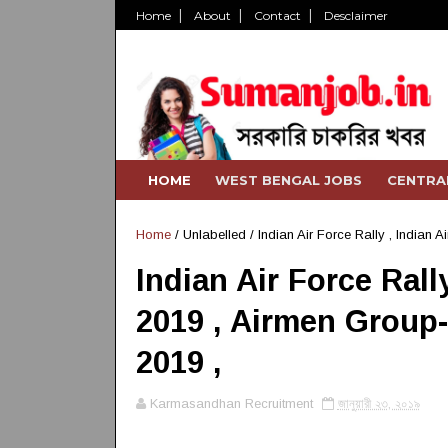
Home
About
Contact
Desclaimer
HOME
WEST BENGAL JOBS
CENTRA
Home
/ Unlabelled /
Indian Air Force Rally , Indian 
Indian Air Force Rally
2019 , Airmen Group-
2019 ,
Karmasandhan Recruitment
জানুয়ারী ২৩, ২০১৯