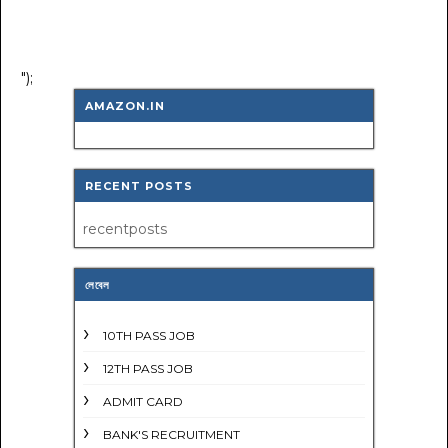
");
AMAZON.IN
RECENT POSTS
recentposts
লেবেল
10TH PASS JOB
12TH PASS JOB
ADMIT CARD
BANK'S RECRUITMENT