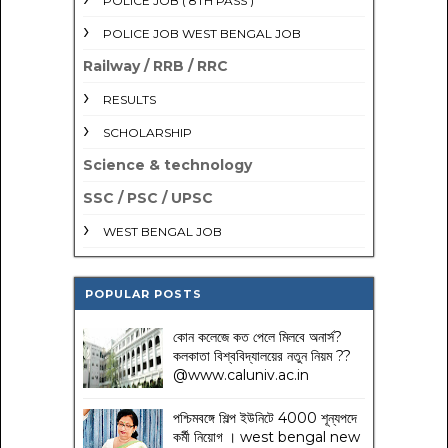
POLICE JOB ( 8TH PASS )
POLICE JOB WEST BENGAL JOB
Railway / RRB / RRC
RESULTS
SCHOLARSHIP
Science & technology
SSC / PSC / UPSC
WEST BENGAL JOB
POPULAR POSTS
কোন কলেজে কত পেলে মিলবে অনার্স?
কলকাতা বিশ্ববিদ্যালয়ের নতুন নিয়ম
??
@www.caluniv.ac.in
পশ্চিমবঙ্গে শিল্প ইউনিটে 4000 শূন্যপদে
কর্মী নিয়োগ । west bengal new