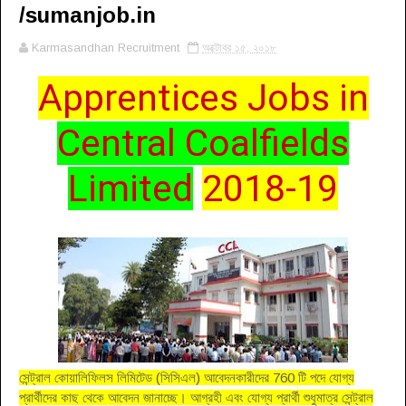
/sumanjob.in
Karmasandhan Recruitment
অক্টোবর ১৫, ২০১৮
Apprentices Jobs in
Central Coalfields
Limited
2018-19
সেন্ট্রাল কোয়ালিফিলস লিমিটেড (সিসিএল) আবেদনকারীদের 760 টি পদে যোগ্য
প্রার্থীদের কাছ থেকে আবেদন জানাচ্ছে। আগ্রহী এবং যোগ্য প্রার্থী শুধুমাত্র সেন্ট্রাল