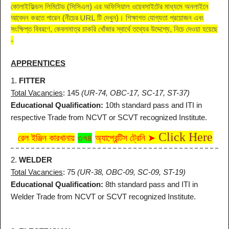
কোলাইফিল্ডস লিমিটেড (সিসিএল) এর অফিসিয়াল ওয়েবসাইটের মাধ্যমে অনলাইনে
আবেদন করতে পারেন (নীচের URL টি দেখুন)। শিক্ষাগত যোগ্যতা প্রয়োজন এবং
সংক্ষিপ্ত বিবরণে, কেবলমাত্র চাকরি খোঁজার স্বার্থে তথ্যের উদ্দেশ্যে, নিচে দেওয়া হয়েছে
-
APPRENTICES
1.
FITTER
Total Vacancies
: 145
(UR-74, OBC-17, SC-17, ST-37)
Educational Qualification:
10th standard pass and ITI in
respective Trade from NCVT or SCVT recognized Institute.
Click Here
রেল ইঞ্জিন কারখানায়
৩৭৪
অ্যাপ্রেন্টিস ট্রেনি ➤
2.
WELDER
Total
Vacancies
: 75
(UR-38, OBC-09, SC-09, ST-19)
Educational Qualification:
8th standard pass and ITI in
Welder Trade from NCVT or SCVT recognized Institute.