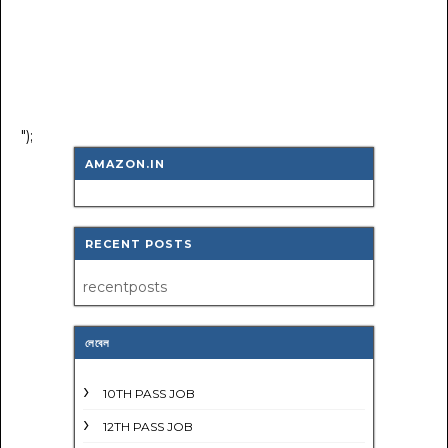
");
AMAZON.IN
RECENT POSTS
recentposts
লেবেল
10TH PASS JOB
12TH PASS JOB