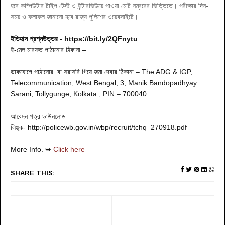
হবে কম্পিউটার টাইপ টেস্ট ও ইন্টারভিউয়ে পাওয়া মোট নম্বরের ভিত্তিতে। পরীক্ষার দিন-
সময় ও ফলাফল জানানো হবে রাজ্য পুলিশের ওয়েবসাইটে।
ইতিহাস প্রশ্নউত্তর -
https://bit.ly/2QFnytu
ই-মেল মারফত পাঠানোর ঠিকানা –
ডাকযোগে পাঠানোর বা সরাসরি গিয়ে জমা দেবার ঠিকানা – The ADG & IGP,
Telecommunication, West Bengal, 3, Manik Bandopadhyay
Sarani, Tollygunge, Kolkata , PIN – 700040
আবেদন পত্র ডাউনলোড
লিঙ্ক- http://policewb.gov.in/wbp/recruit/tchq_270918.pdf
More Info. ➥
Click here
SHARE THIS: