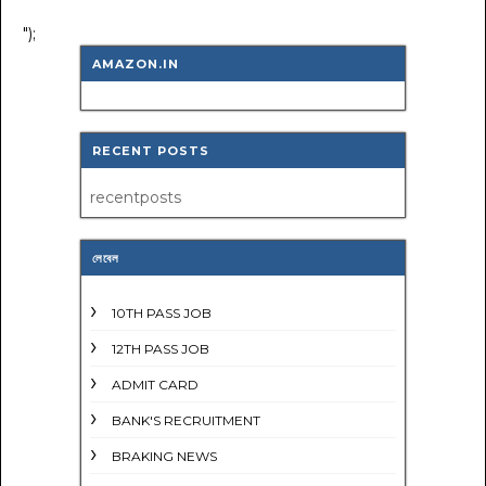
");
AMAZON.IN
RECENT POSTS
recentposts
লেবেল
10TH PASS JOB
12TH PASS JOB
ADMIT CARD
BANK'S RECRUITMENT
BRAKING NEWS