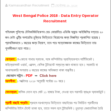
Karmasandhan Recruitment
সেপ্টেম্বর ২৯, ২০১৮
West Bengal Police 2018 - Data Entry Operator
Recruitment
পশ্চিমবঙ্গ পুলিশের টেলিকমিউনিকেশন হেড কোয়ার্টারে এডিজি অ্যান্ড আইজিপির দপ্তরে ২০
জন ডেটা এন্ট্রি অপারেটর চুক্তির ভিত্তিতে নিয়োগের জন্য বিজ্ঞপ্তি প্রকাশিত হয়েছে।
প্রাথমিকভাবে ১ বছরের জন্য নিয়োগ, তবে পরে সন্তোষজনক কাজের ভিত্তিতে তার
পুনর্নবীকরণ হতে পারে।
যোগ্যতা:
যে-কোনো শাখায় স্নাতক, সঙ্গে কম্পিউটার অ্যাপ্লিকেশনে সার্টিফিকেট।
মাইক্রোসফট ওয়ার্ড, এক্সেল, বেসিক ইন্টারনেট সম্বন্ধে জ্ঞান থাকতে হবে। সরকারি বা
আধাসরকারি সংস্থায় ৩ বছরের কাজের অভিজ্ঞতা থাকা বাঞ্ছনীয়।
জেনেরাল সাইন্স -
PDF
➥
Click here
বয়সসীমা:
১ অক্টোবর ২০১৮ অনুযায়ী সর্বোচ্চ ৩০ বছর।
বেতনক্রম:
মাসিক বেতন হবে মোট ১১ হাজার টাকা, দেওয়া হবে সরাসরি ব্যাঙ্ক অ্যাকাউন্টে।
প্রার্থী বাছাই পদ্ধতি:
প্রথমে দরখাস্তের ভিত্তিতে বাছাইয়ের পর নির্বাচিত প্রার্থীদের
কম্পিউটার টাইপ টেস্টে ডাকা হবে, তাতে সফল হলে ইন্টারভিউ। চূড়ান্ত মেধাতালিকা তৈরি