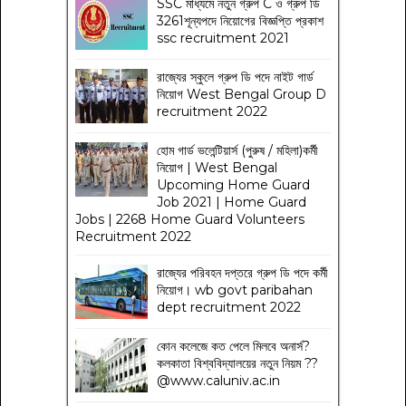
SSC মাধ্যমে নতুন গ্রুপ C ও গ্রুপ ডি
3261শূন্যপদে নিয়োগের বিজ্ঞপ্তি প্রকাশ
ssc recruitment 2021
রাজ্যের স্কুলে গ্রুপ ডি পদে নাইট গার্ড
নিয়োগ West Bengal Group D
recruitment 2022
হোম গার্ড ভলেন্টিয়ার্স (পুরুষ / মহিলা)কর্মী
নিয়োগ | West Bengal
Upcoming Home Guard
Job 2021 | Home Guard
Jobs | 2268 Home Guard Volunteers
Recruitment 2022
রাজ্যের পরিবহন দপ্তরে গ্রুপ ডি পদে কর্মী
নিয়োগ। wb govt paribahan
dept recruitment 2022
কোন কলেজে কত পেলে মিলবে অনার্স?
কলকাতা বিশ্ববিদ্যালয়ের নতুন নিয়ম
??
@www.caluniv.ac.in